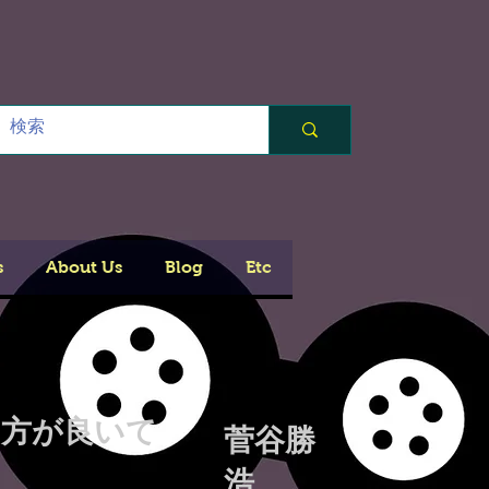
s
About Us
Blog
Etc
た方が良いて
菅谷勝
浩