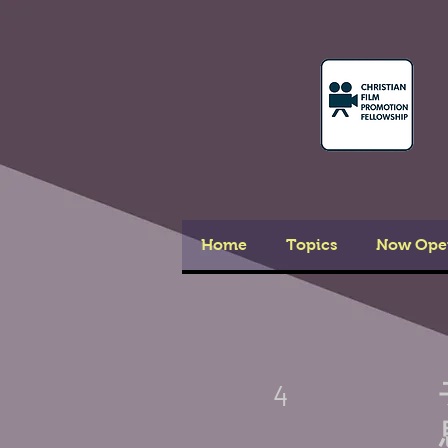
Home
Topics
Now Ope
4