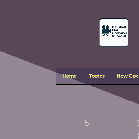
Home
Topics
Now Ope
5