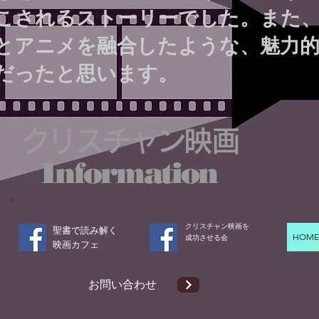
こされるストーリーでした。また
とアニメを融合したような、魅力的
だったと思います。
クリスチャン映画
Information
クリスチャン映画を
聖書で読み解く
HOM
成功させる会​
​映画カフェ
​お問い合わせ