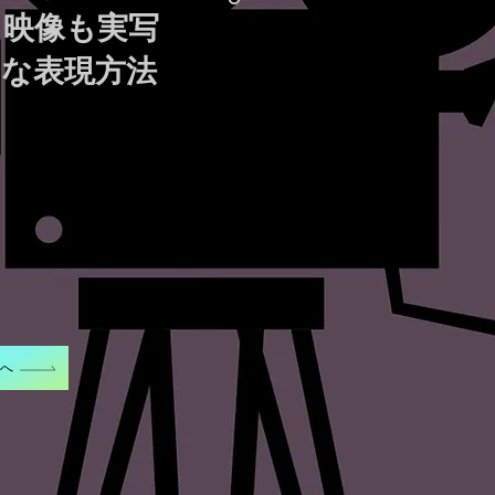
、映像も実写
な表現方法
Eへ