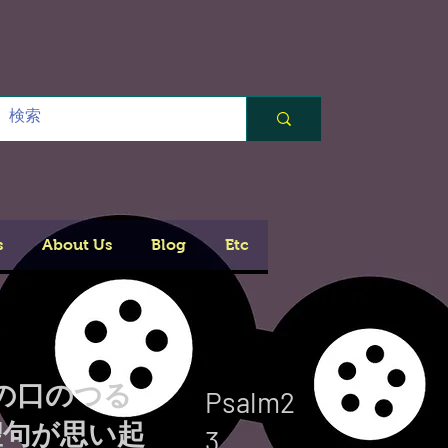
s
About Us
Blog
Etc
の口のつる
Psalm2
聖句が思い起
3