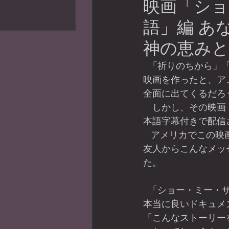
映画「ショ
4件の記事
の記事
語」編 あ
）
13件の記事
神の恵みと
  「祈りのちから」「赦しのちから」のケンドリック兄弟監督が、初めてドキュメンタリー
映画を作ったと、ア
全面に出てくるだろ
　しかし、その映画「
本語字幕付きで配信
   アメリカでこの映画を観たFaceBookの
友人からこんなメッ
た。
  「ショー・ミー・ザ・ファーザー」は、
本当に良いドキュメ
「こんなストーリー