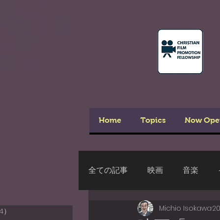
Home
Topics
Now Ope
全ての記事
映画
音楽
Michio Isokawa
2
4）
54件の記事