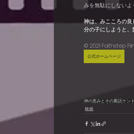
みを無駄にしないよ
神は、みこころの良
分の子にしようと、
© 2021 Faithstep Film
公式ホームページ
神の恵みとその裏話
ケン
映画