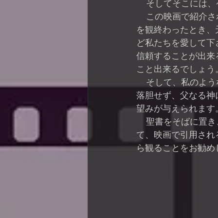
    そしてそこ
    この映画で紹介される全部で５つの実話
を観終わったとき、
ど私たちを愛して下
信頼することが出来
こと出来るでしょう
    そして、私のような不十分な父親でも、
落胆せず、父なる神
望みが与えられます
    聖書をそばに置き、ときには映像を止め
て、映画で引用され
ら観ることをお勧め