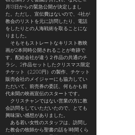
月13日からの緊急公開が決定しまし
た。ただし、宣伝費はないので、4社が
教会のリストを元に訪問したり、電話
をしたりとの人海戦術を取ることにな
りました。
    そもそもストレートなキリスト教映
画が2本同時公開されることが奇跡で
す。配給会社が違う２作品の共通のチ
ラシ、2作品セットしたクリスマス限定
チケット（2,200円）の製作、チケット
販売会社のメイジャーにも協力してい
ただいて、前売券の委託、何もかも前
代未聞の映画宣伝のスタートです。
    クリスチャンではない営業の方に教
会訪問をしていただいたので、とても
興味深い感想がありました。
    ある若い女性のスタッフは、訪問し
た教会の牧師から聖書の話を1時間くら