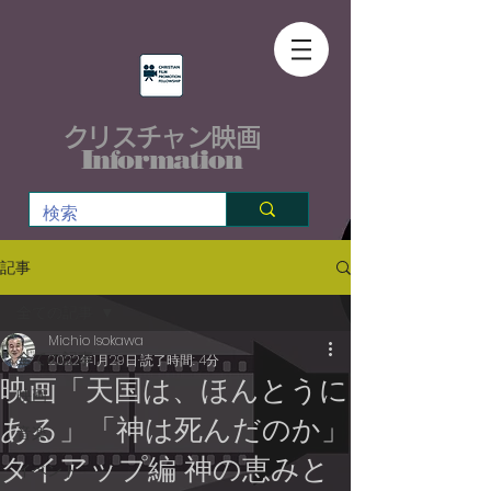
クリスチャン映画
Information
記事
全ての記事
Michio Isokawa
全ての記事
2022年1月29日
読了時間: 4分
映画「天国は、ほんとうに
映画
ある」「神は死んだのか」
音楽
タイアップ編 神の恵みと
イベント