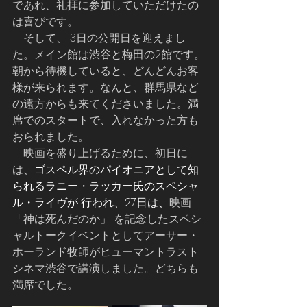
であれ、礼拝に参加していただけたの
は喜びです。
    そして、13日の公開日を迎えまし
た。メイン館は渋谷と梅田の2館です。
朝から待機していると、どんどんお客
様が来られます。なんと、群馬県など
の遠方からも来てくださいました。満
席でのスタートで、入れなかった方も
おられました。
    映画を盛り上げるために、初日に
は、
ゴスペル界のパイオニアとして知
られるラニー・ラッカー氏のスペシャ
ル・ライヴが 行われ、27日は、
映画
「神は死んだのか」 を記念したスペシ
ャルトークイベントとしてアーサー・
ホーランド牧師がヒューマントラスト
シネマ渋谷で講演しました。どちらも
満席でした。