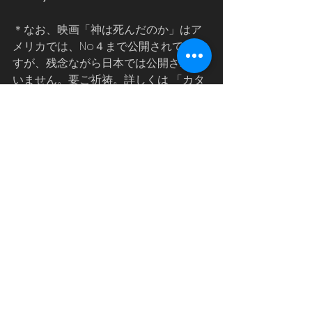
＊なお、映画「神は死んだのか」はア
メリカでは、No４まで公開されていま
すが、残念ながら日本では公開されて
いません。要ご祈祷。詳しくは 「カタ
ログ 日本未公開」を参照下さい。　
ク
リスチャン映画のカタログ 
(chfilms.net)
神の恵みとその裏話
天国は、ほんとうにある
神は死んだのか
映画
すべて表示
最新記事