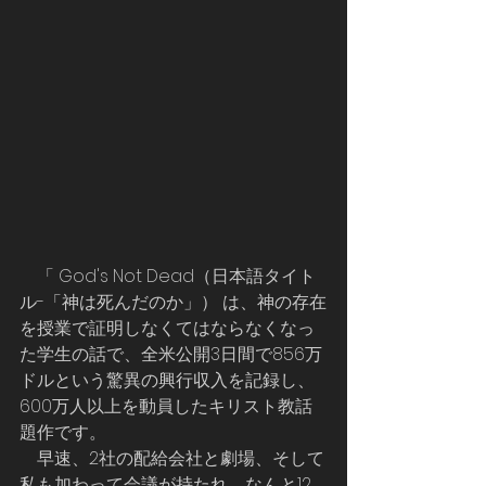
    「 God's Not Dead（日本語タイト
ル-「神は死んだのか」） は、神の存在
を授業で証明しなくてはならなくなっ
た学生の話で、全米公開3日間で856万
ドルという驚異の興行収入を記録し、
600万人以上を動員したキリスト教話
題作です。
    早速、2社の配給会社と劇場、そして
私も加わって会議が持たれ、なんと12