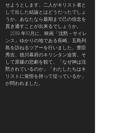
せようとします。二人がキリスト者と
して出した結論とはどうだったでしょ
うか。あなたなら最期まで己の信念を
貫き通すことが出来るでしょうか。
　2019 年10月に、映画「沈黙－サイレ
ンス」ゆかりの地である長崎、五島列
島を訪ねるツアーを行いました。豊臣
秀吉、徳川幕府のキリシタン迫害、そ
して原爆の悲劇を観て、「なぜ神は沈
黙されているのか」「わたしたちはキ
リストに覚悟を持って従っているか」
が問われました。