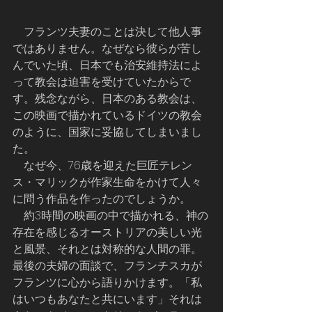
    フランツ夫妻のことは決して他人事
ではありません。なぜなら彼らが苦し
んでいた頃、日本でも治安維持法によ
って教会は迫害を受けていたからで
す。残念ながら、日本のある教会は、
この映画で描かれているドイツの教会
のように、国家に妥協してしまいまし
た。
    なぜ今、76歳を迎えた巨匠テレン
ス・マリックが作家生命をかけて人々
に問う作品を作ったのでしょうか。
    約3時間の映画の中で描かれる、神の
存在を感じるオーストリアの美しい光
と風景、それとは対称的な人間の罪。
最後の夫婦の面談で、フランチスカが
フランツに心から語りかけます。「私
はいつもあなたと共にいます」それは