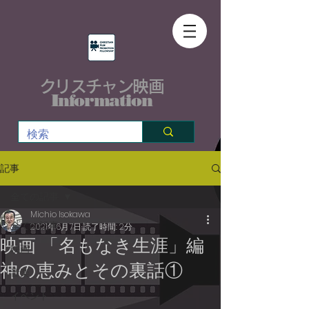
クリスチャン映画
Information
記事
全ての記事
Michio Isokawa
全ての記事
2021年6月7日
読了時間: 2分
映画 「名もなき生涯」編
映画
神の恵みとその裏話①
音楽
イベント