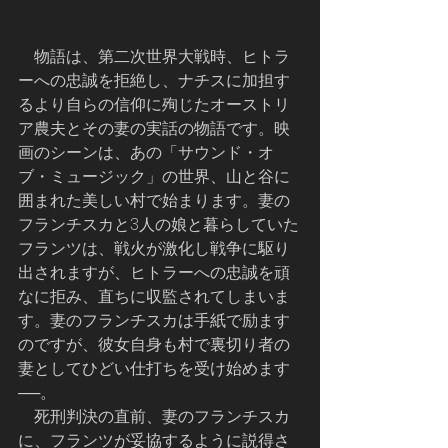
    物語は、第二次世界大戦時、ヒトラ
ーへの忠誠を拒絶し、ナチスに加担す
るより自らの信仰に殉じたオーストリ
ア農夫とその妻の実話の物語です。映
画のシーンは、あの「サウンド・オ
ブ・ミュージック」の世界、山と谷に
囲まれた美しい村で始まります。妻の
フランチスカと3人の娘と暮らしていた
フランツは、戦火が激化し戦争に駆り
出されますが、ヒトラーへの忠誠を頑
なに拒み、直ちに収監されてしまいま
す。妻のフランチスカは手紙で励ます
のですが、彼女自身も村で裏切り者の
妻としてひどい仕打ちを受け始めます
──。
　死刑判決の直前、妻のフランチスカ
に、フランツが妥協するように説得さ