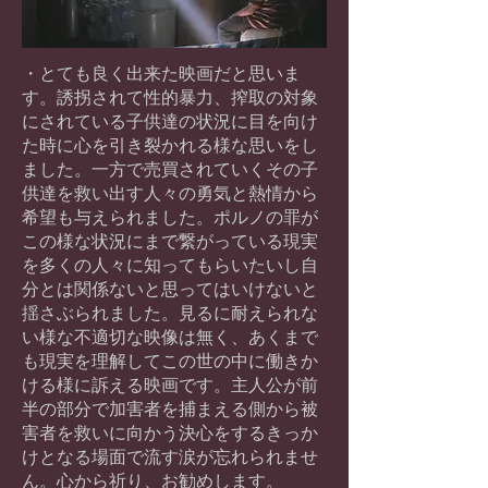
・とても良く出来た映画だと思いま
す。誘拐されて性的暴力、搾取の対象
にされている子供達の状況に目を向け
た時に心を引き裂かれる様な思いをし
ました。一方で売買されていくその子
供達を救い出す人々の勇気と熱情から
希望も与えられました。ポルノの罪が
この様な状況にまで繋がっている現実
を多くの人々に知ってもらいたいし自
分とは関係ないと思ってはいけないと
揺さぶられました。見るに耐えられな
い様な不適切な映像は無く、あくまで
も現実を理解してこの世の中に働きか
ける様に訴える映画です。主人公が前
半の部分で加害者を捕まえる側から被
害者を救いに向かう決心をするきっか
けとなる場面で流す涙が忘れられませ
ん。心から祈り、
お勧めします。