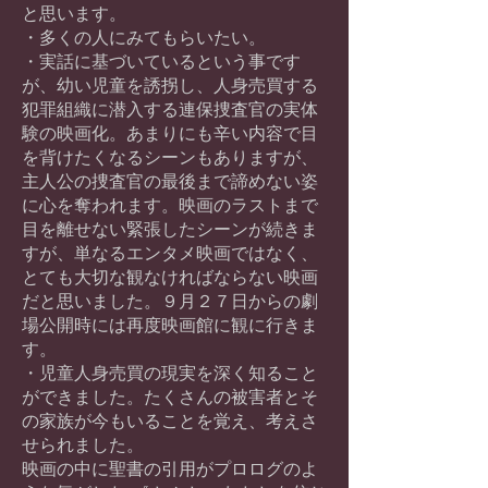
と思います。
・多くの人にみてもらいたい。
・実話に基づいているという事です
が、幼い児童を誘拐し、人身売買する
犯罪組織に潜入する連保捜査官の実体
験の映画化。あまりにも辛い内容で目
を背けたくなるシーンもありますが、
主人公の捜査官の最後まで諦めない姿
に心を奪われます。映画のラストまで
目を離せない緊張したシーンが続きま
すが、単なるエンタメ映画ではなく、
とても大切な観なければならない映画
だと思いました。９月２７日からの劇
場公開時には再度映画館に観に行きま
す。
・児童人身売買の現実を深く知ること
ができました。たくさんの被害者とそ
の家族が今もいることを覚え、考えさ
せられました。
映画の中に聖書の引用がプロログのよ