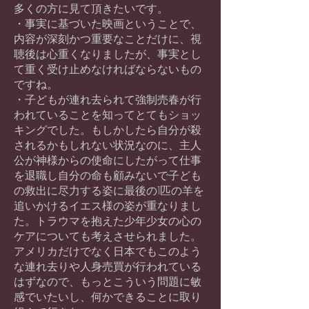
多くの方に見て頂きたいです。
・事実に基づいた映画ということで、
内容が深刻かつ重要なことだけに、視
聴後は心重くなりましたが、事実とし
て重く受け止めなければならないもの
ですね。
・子どもが連れ去られて強制売春が行
われていることを知ってとてもショッ
キングでした。もしかしたら自分が殺
されるかもしれない状況なのに、主人
公が神様からの使命にしたがって仕事
を退職し自分の命も顧みないで子ども
の救出に尽力する姿に最後の1匹の羊を
追いかけるイエス様の姿が重なりまし
た。トラウマを抱えた少年少女の心の
ケアについても考えさせられました。
アメリカだけでなく日本でもこのよう
な連れ去りや人身売買が行われている
はずなので、もっとこういう問題に敏
感でいたいし、何かできることに取り