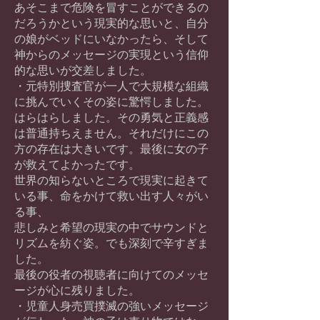
あそこまで危険を冒すことができるの
だろうかという現実的な思いと、自分
の娘がベッドにいなかったら、そして
神からのメッセージの実現という信仰
的な思いが交差しました。
・元特別捜査官が一人で大規模な組織
に挑んでいくその姿に驚愕しました。
はらはらしました。その勇気と正義感
は普通持ちえません。それだけにこの
方の存在は大きいです。最後に女の子
が救えてよかったです。
世界の知らないところで現実に起きて
いる事、命をかけて救い出す人々がい
る事、
悲しみと希望の現実の中でサウンドと
リズムを紡ぐ姿。でも深刻で辛すぎま
した。
最後の役者の視聴者に向けてのメッセ
ージが心に残りました。
・児童人身売買撲滅の強いメッセージ