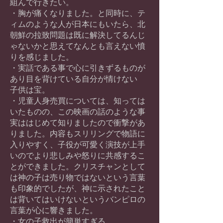
組んで行きたい。
・胸が痛くなりました。と同時に、テ
ィムのような人が日本にもいたら、北
朝鮮の拉致問題は既に解決してるんじ
ゃないかと思えてなんとも言えない憤
りを感じました。
・実話である事で心に引きずるものが
あり目を背けている自分が情けない
子供は宝。
・児童人身売買については、知っては
いたものの、この映画の話のような事
実ははじめて知りましたので衝撃があ
りました。内容もスリリングで物語に
入りやすく、子役が可愛く演技が上手
いのでより悲しみや怒りに共感するこ
とができました。クリスチャンとして
は神の子は売り物ではないという言葉
も印象的でしたが、神に示されたこと
は背いてはいけないというバンピロの
言葉が心に響きました。
・女の子救出が簡単すぎる。