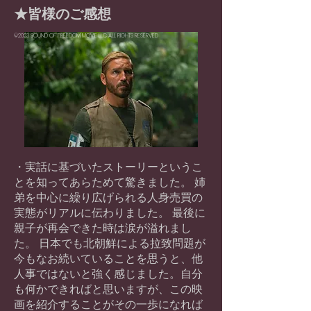
​★皆様のご感想
©2023 SOUND OF FREEDOM MOVIE LLC ALL RIGHTS RESERVED
・実話に基づいたストーリーというこ
とを知ってあらためて驚きました。 姉
弟を中心に繰り広げられる人身売買の
実態がリアルに伝わりました。 最後に
親子が再会できた時は涙が溢れまし
た。 日本でも北朝鮮による拉致問題が
今もなお続いていることを思うと、他
人事ではないと強く感じました。自分
も何かできればと思いますが、この映
画を紹介することがその一歩になれば