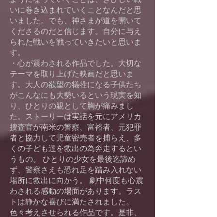
いに巻き込まれていくことなんだと思
いました。でも、神さまが道を開いて
くださるのだと信じます。自分に与え
られた戦いを戦っていきたいと思いま
す。
・心が震わされる作品でした。大切な
テーマを取り上げた映画だと思いま
す。大人の欲望の犠牲になる子供たち
がこんなにも大勢いるという現実を知
り、ひとりの親として胸が痛みまし
た。ストーリーは実話を元にアメリカ
捜査官が南米の警察、富裕者、元犯罪
者と協力して児童密売者を捕らえ、多
くの子ども達を救出の為奔走するとい
うもの。 ひとりの少女を最後迄諦め
ず、警察さえも恐れ足を踏み入れない
場所に救出に向かう。 劇中何度も心震
わされる感動の場面があります。ラス
トは静かな喜びに満たされました。
色々考えさせられる作品です。是非、