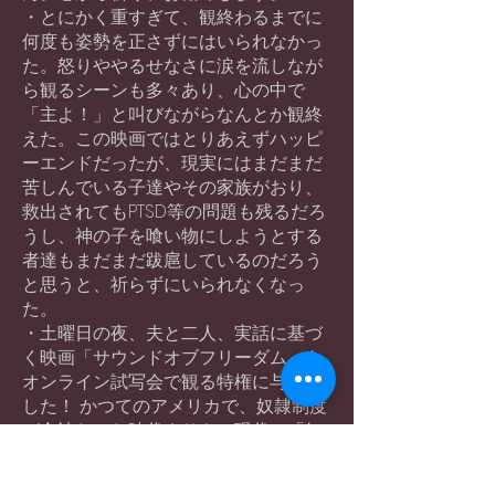
・とにかく重すぎて、観終わるまでに
何度も姿勢を正さずにはいられなかっ
た。怒りややるせなさに涙を流しなが
ら観るシーンも多々あり、心の中で
「主よ！」と叫びながらなんとか観終
えた。この映画ではとりあえずハッピ
ーエンドだったが、現実にはまだまだ
苦しんでいる子達やその家族がおり、
救出されてもPTSD等の問題も残るだろ
うし、神の子を喰い物にしようとする
者達もまだまだ跋扈しているのだろう
と思うと、祈らずにいられなくなっ
た。
・土曜日の夜、夫と二人、実話に基づ
く映画「サウンドオブフリーダム」を
オンライン試写会で観る特権に与りま
した！ かつてのアメリカで、奴隷制度
が合法だった時代よりも、現代の「奴
隷」の数は多くなっていて、そのうち
子どもたちが３００万人以上にものぼ