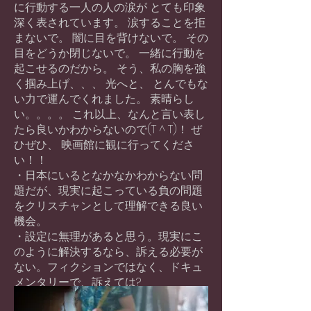
に行動する一人の人の涙が とても印象
深く表されています。 涙することを拒
まないで。 闇に目を背けないで。 その
目をどうか閉じないで。 一緒に行動を
起こせるのだから。 そう、私の胸を強
く掴み上げ、、、 光へと、 とんでもな
い力で運んでくれました。 素晴らし
い。。。。 これ以上、なんと言い表し
たら良いかわからないので(T ^ T)！ ぜ
ひぜひ、 映画館に観に行ってくださ
い！！
・日本にいるとなかなかわからない問
題だが、現実に起こっている負の問題
をクリスチャンとして理解できる良い
機会。
・設定に無理があると思う。現実にこ
のように解決するなら、訴える必要が
ない。フィクションではなく、ドキュ
メンタリーで、訴えては?