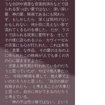
うな台詞や過度な音楽的演出などで語
られる安っぽい愛ではない、深い深い
愛、神の愛。映画であるにも関わら
ず、もしかしたら、深くは気付けない
かもしれない、何か目に見えない形で
流れてくるものを感じた。 だが、ラス
トで語られる現実に驚愕する。そして
その後に語られるジム・カヴィーゼル
の言葉にも心が打たれた。これは本当
に「貴重」な作品。 その愛の土台の上
に作られたこの映画が1人でも多くの方
の心に届きますように。
・児童人身売買が行われているのだろ
うと思っていたが、やはり他人事だっ
た。 今回の映画を通して、他人事でよ
いのだろうかと思った。「自分の娘が
拉致されたら…」と考えることが大事だ
と思った。自分に何ができるのだろう
と考えている。
・「神の子は売り物ではない」という