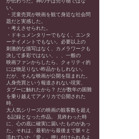
が伝わった。神の子は売り物ではな
い。
・児童売買が映画を観て身近な社会問
題だと実感した。
・考えさせられた。
・ドキュメンタリーでもなく、エンタ
ーテイメントでもない。必要以上の
刺激的な描写はなく、カメラワークも
決して多彩ではない、、、一般の
映画ファンからしたら、クォリティ的
には物足りない昨品かもしれない。
だが、そんな映画が公開を阻まれた。
人身売買という報道されない現実、
タブーに触れたから？ だが数年の困難
を乗り越えてアメリカで公開された
時、
大人気シリーズの映画の観客数を超え
る記録となった作品。 見終わった時
に、心の底に確実に届いたものがあっ
た。それは、最初から最後まで脈々と
流れていた「愛」。押し付けられるよ