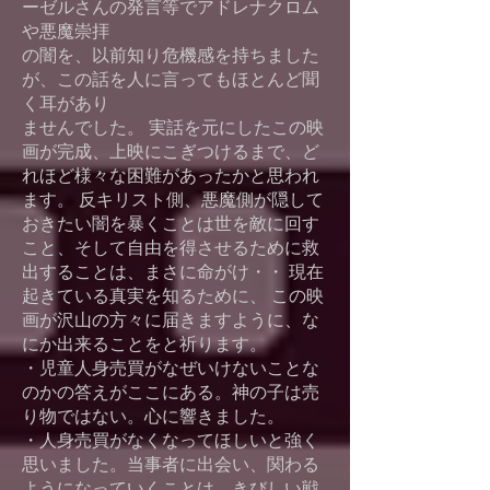
ーゼルさんの発言等でアドレナクロム
や悪魔崇拝
の闇を、以前知り危機感を持ちました
が、この話を人に言ってもほとんど聞
く耳があり
ませんでした。 実話を元にしたこの映
画が完成、上映にこぎつけるまで、ど
れほど様々な困難があったかと思われ
ます。 反キリスト側、悪魔側が隠して
おきたい闇を暴くことは世を敵に回す
こと、そして自由を得させるために救
出することは、まさに命がけ・・ 現在
起きている真実を知るために、 この映
画が沢山の方々に届きますように、な
にか出来ることをと祈ります。
・児童人身売買がなぜいけないことな
のかの答えがここにある。神の子は売
り物ではない。心に響きました。
・人身売買がなくなってほしいと強く
思いました。当事者に出会い、関わる
ようになっていくことは、きびしい戦