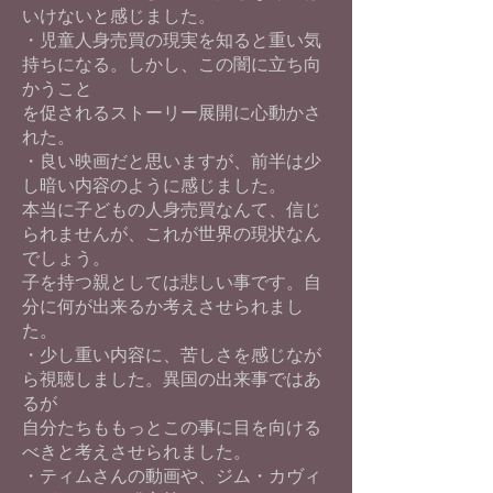
いけないと感じました。
・児童人身売買の現実を知ると重い気
持ちになる。しかし、この闇に立ち向
かうこと
を促されるストーリー展開に心動かさ
れた。
・良い映画だと思いますが、前半は少
し暗い内容のように感じました。
本当に子どもの人身売買なんて、信じ
られませんが、これが世界の現状なん
でしょう。
子を持つ親としては悲しい事です。自
分に何が出来るか考えさせられまし
た。
・少し重い内容に、苦しさを感じなが
ら視聴しました。異国の出来事ではあ
るが
自分たちももっとこの事に目を向ける
べきと考えさせられました。
・ティムさんの動画や、ジム・カヴィ