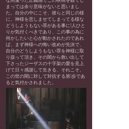
な間違った正義感でこの映画を観てし
まっては余り意味がないと思いまし
た。自分の中にこそ、彼らと同じの様
に、神様を悲しませてしまってる様な
どうしようもない罪がある事に1人ひと
りが気付くべきであり、この事の為に
何かしたいと心が動かされたのであれ
ば、まず神様への悔い改めが先決で、
自分のどうしようもない罪を神様に取
り扱って頂き、その闇から救い出して
下さったジーザスの十字架の愛を見上
げて日々感謝して生きる、それこそ、
この世の闇に対して対抗する第1歩であ
ると気付かされました。