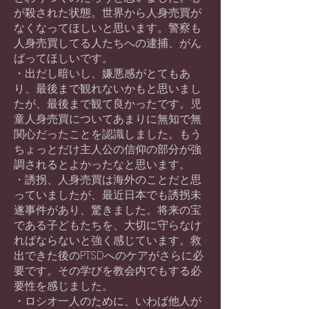
が殺された状態。世界から人身売買が
なくなってほしいと思います。警察も
人身売買してる人たちへの逮捕、がん
ばってほしいです。
・出だし暗いし、嫌悪感がとてもあ
り、最後まで観れないかもと思いまし
たが、最後まで観て良かったです。児
童人身売買についてあまりに無知で無
関心だったことを認識しました。もう
ちょっとだけ主人公の信仰の部分が強
調されるとよかったなと思います。
・誘拐、人身売買は海外のことだと思
っていましたが、最近日本でも誘拐未
遂事件があり、驚きました。将来の宝
である子どもたちを、大切に守らなけ
ればならないと強く感じています。救
出できた後のPTSDへのケアがさらに必
要です。その学びを教会内でもする必
要性を感じました。
・ロシオ一人のために、いわば他人が