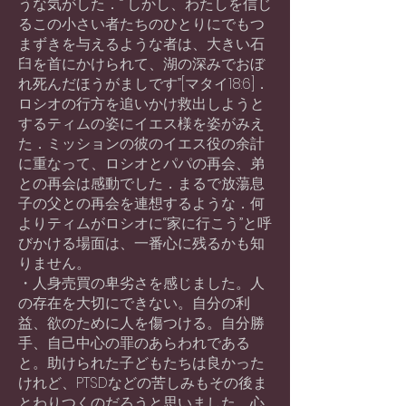
うな気がした．“ しかし、わたしを信じ
るこの小さい者たちのひとりにでもつ
まずきを与えるような者は、大きい石
臼を首にかけられて、湖の深みでおぼ
れ死んだほうがましです”[マタイ18:6]．
ロシオの行方を追いかけ救出しようと
するティムの姿にイエス様を姿がみえ
た．ミッションの彼のイエス役の余計
に重なって、ロシオとパパの再会、弟
との再会は感動でした．まるで放蕩息
子の父との再会を連想するような．何
よりティムがロシオに“家に行こう”と呼
びかける場面は、一番心に残るかも知
りません。
・人身売買の卑劣さを感じました。人
の存在を大切にできない。自分の利
益、欲のために人を傷つける。自分勝
手、自己中心の罪のあらわれである
と。助けられた子どもたちは良かった
けれど、PTSDなどの苦しみもその後ま
とわりつくのだろうと思いました。心