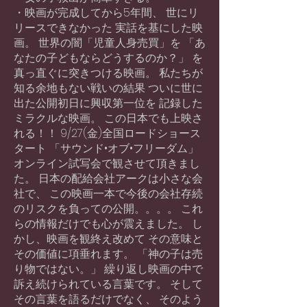
・映画が完成してから5年間、 世にリ
リースできなかった 実話を基にした映
画。 世界の闇「児童人身売買」を 「あ
なたの子どもならどうするのか？」 を
真っ直ぐに突きつける映画。 私たちが
知る余地もない戦いの結果 ついに世に
出た公開初日に興収第一位を 記録した
ミラクルな映画。 この日本でも上映さ
れる！！ 9/27(金)全国ロードショース
タート 「サウンド•オブ•フリーダム」
オンライン試写会で観させて頂きまし
た。 日本の配給会社アークは小さな会
社で、 この映画一本で今後の会社存続
のリスクを負っての公開。。。。 これ
らの情報だけでも心が震えました。 し
かし、映画を観終え改めて その意味と
その価値に項垂れます。 「神の子は売
り物ではない。」 繰り返し映画の中で
訴え続けられている言葉です。 そして
その言葉を語るだけでなく、 そのよう