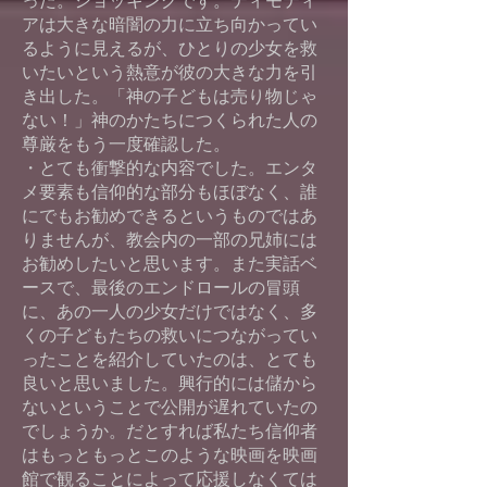
った。ショッキングです。ティモティ
アは大きな暗闇の力に立ち向かってい
るように見えるが、ひとりの少女を救
いたいという熱意が彼の大きな力を引
き出した。「神の子どもは売り物じゃ
ない！」神のかたちにつくられた人の
尊厳をもう一度確認した。
・とても衝撃的な内容でした。エンタ
メ要素も信仰的な部分もほぼなく、誰
にでもお勧めできるというものではあ
りませんが、教会内の一部の兄姉には
お勧めしたいと思います。また実話ベ
ースで、最後のエンドロールの冒頭
に、あの一人の少女だけではなく、多
くの子どもたちの救いにつながってい
ったことを紹介していたのは、とても
良いと思いました。興行的には儲から
ないということで公開が遅れていたの
でしょうか。だとすれば私たち信仰者
はもっともっとこのような映画を映画
館で観ることによって応援しなくては