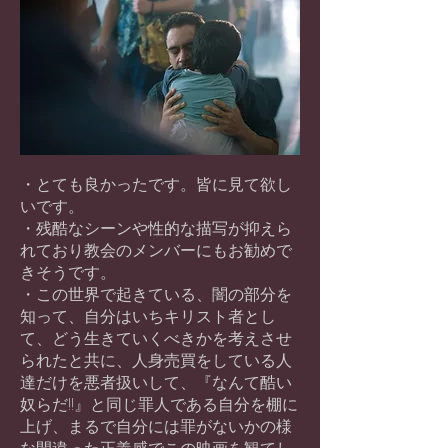
・とても良かったです。皆に見て欲し
いです。
・残酷なシーンや性的な描写が抑えら
れており教会のメンバーにもお勧めで
きそうです。
・この世界で起きている、闇の部分を
知って、自分はいちキリスト者とし
て、どう生きていくべきかを考えさせ
られたと共に、人身売買をしている人
達だけを悪者扱いして、『なんて酷い
奴らだ!!』と同じ罪人である自分を棚に
上げ、まるで自分には罪がないかの様