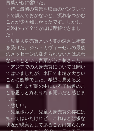
言葉が心に響いた。
・特に最初の背景を映画のパンフレッ
トで読んでおかないと、流れをつかむ
ことが少々難しかったです。しかし、
見終わって全てがほぼ理解できまし
た！
・児童人身売買という闇の深さに衝撃
を受けた。ジム・カヴィーゼルの最後
のメッセージの変えられないとは思わ
ないことという言葉が心に刺さった。
・アジアでの人身売買については聞い
てはいましたが、米国で市場が大きい
ことに衝撃でした。希望も見える反
面、まだまだ闇の中にいる子供達のこ
とを思うと終わりなき闘いだと感じま
した。
・悲しい。
・児童ポルノ、児童人身売買の存在は
知ってはいたけれど、これほど悲惨な
状況が現実としてあることは知らなか