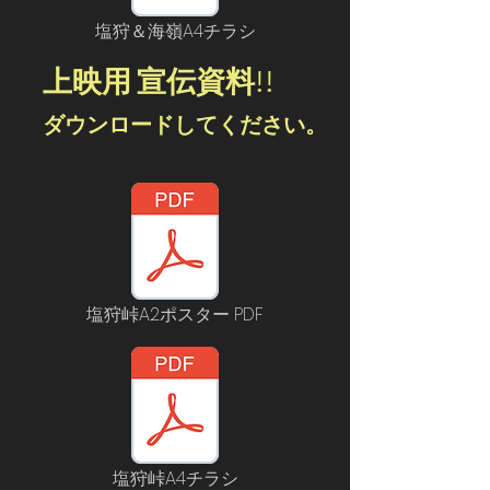
塩狩＆海嶺A4チラシ
​上映用 宣伝資料!!
ダウンロードしてください。
塩狩峠A2ポスター PDF
塩狩峠A4チラシ