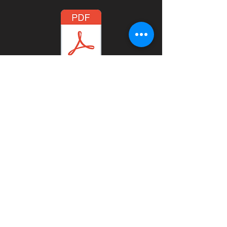
海嶺A2ポスター
塩狩＆海嶺A2ポスター
海嶺A4チラシ