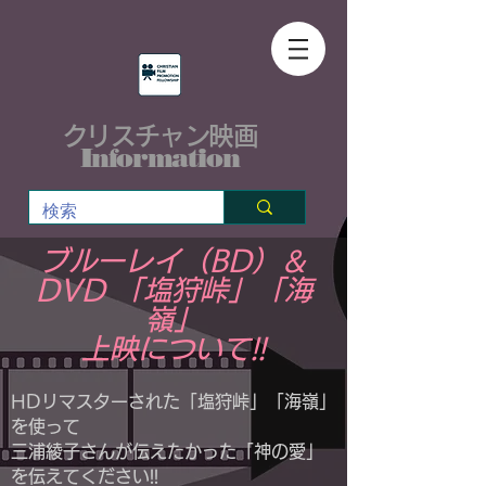
クリスチャン映画
Information
ブルーレイ（BD）＆
DVD 「塩狩峠」「海
嶺」
上映について!!
HDリマスターされた「塩狩峠」「海嶺」
を使って
三浦綾子さんが伝えたかった「神の愛」
を伝えてください!!