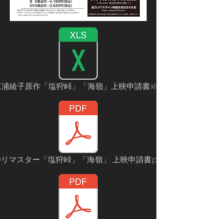
三浦綾子原作「塩狩峠」「海嶺」上映申請書.xlsx
Dリマスター「塩狩峠」「海嶺」 上映申請書.pdf