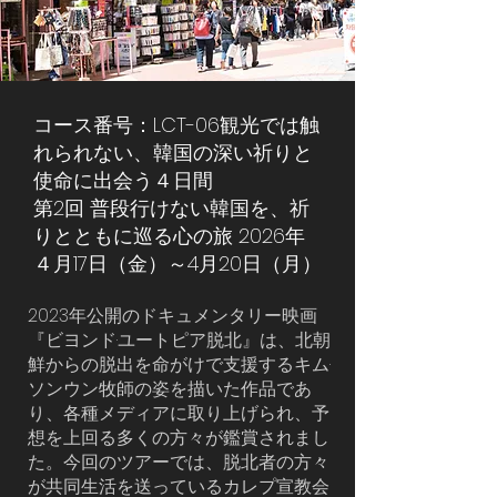
コース番号：LCT-06観光では触
れられない、韓国の深い祈りと
使命に出会う４日間
第2回 普段行けない韓国を、祈
りとともに巡る心の旅 2026年
４月17日（金）～4月20日（月）
2023年公開のドキュメンタリー映画
『ビヨンド·ユートピア脱北』は、北朝
鮮からの脱出を命がけで支援するキム·
ソンウン牧師の姿を描いた作品であ
り、各種メディアに取り上げられ、予
想を上回る多くの方々が鑑賞されまし
た。今回のツアーでは、脱北者の方々
が共同生活を送っているカレプ宣教会