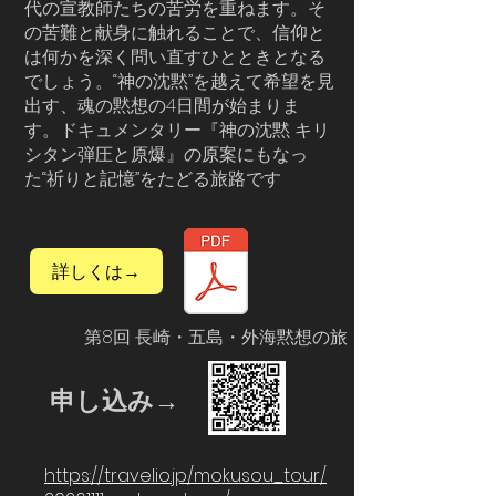
代の宣教師たちの苦労を重ねます。そ
の苦難と献身に触れることで、信仰と
は何かを深く問い直すひとときとなる
でしょう。“神の沈黙”を越えて希望を見
出す、魂の黙想の4日間が始まりま
す。ドキュメンタリー『神の沈黙 キリ
シタン弾圧と原爆』の原案にもなっ
た“祈りと記憶”をたどる旅路です
詳しくは→
第8回 長崎・五島・外海黙想の旅
​申し込み→
https://travelio.jp/mokusou_tour/