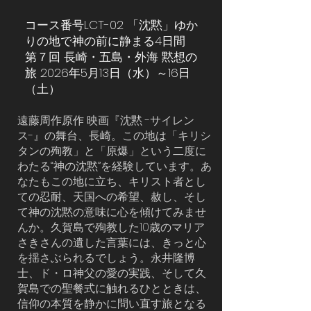
コース番号LCT-02 「沈黙」ゆか
りの地で神の前に静まる4日間
第７回 長崎・五島・外海 黙想の
旅 2026年5月13日（水）～16日
（土）
遠藤周作原作 映画『沈黙 -サイレン
ス-』の舞台、長崎。この地は「キリシ
タンの殉教」と「原爆」という二度に
わたる“神の沈黙”を経験しています。あ
なたもこの地に立ち、キリスト者とし
ての忍耐、天国への希望、赦し、そし
て神の沈黙の意味に心を傾けてみませ
んか。久賀島で殉教した10歳のマリア
さきさんの遺した言葉には、きっと心
を揺さぶられるでしょう。永井隆博
士、ド・ロ神父の愛の実践、そして久
賀島での聖餐式に触れるひとときは、
信仰の本質を静かに問い直す旅となる