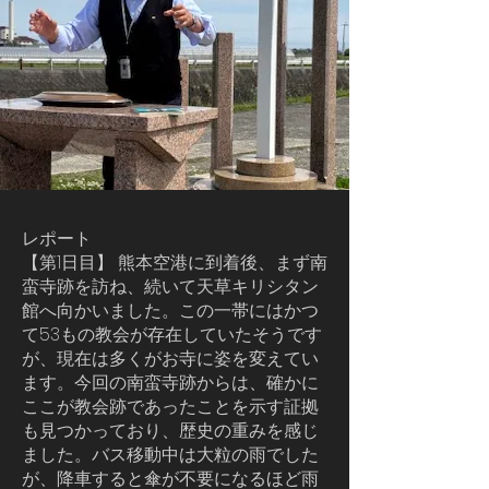
レポート
【第1日目】 熊本空港に到着後、まず南
蛮寺跡を訪ね、続いて天草キリシタン
館へ向かいました。この一帯にはかつ
て53もの教会が存在していたそうです
が、現在は多くがお寺に姿を変えてい
ます。今回の南蛮寺跡からは、確かに
ここが教会跡であったことを示す証拠
も見つかっており、歴史の重みを感じ
ました。バス移動中は大粒の雨でした
が、降車すると傘が不要になるほど雨