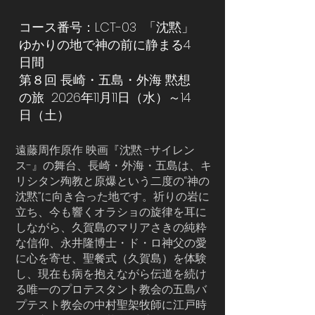
コース番号：LCT-03 「沈黙」
ゆかりの地で神の前に静まる4
日間
第８回 長崎・五島・外海 黙想
の旅 2026年11月11日（水）～14
日（土）
遠藤周作原作 映画『沈黙 -サイレン
ス-』の舞台、長崎・外海・五島は、キ
リシタン殉教と原爆という二度の“神の
沈黙”に向き合った地です。祈りの岩に
立ち、今も響くオラショの旋律を耳に
しながら、久賀島のマリアさきの純粋
な信仰、永井隆博士・ド・ロ神父の愛
に心を寄せ、聖餐式（久賀島）を体験
し、現在も病を抱えながら伝道を続け
る唯一のプロテスタント教会の五島バ
プテスト教会の中村聖架牧師に江戸時