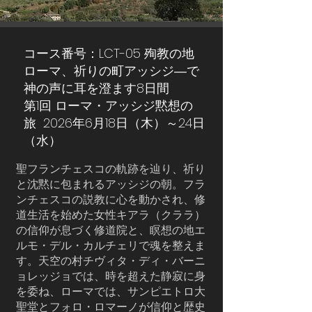
コース番号：LCT-05 殉教の地
ローマ、祈りの町アッシジ―で
神の声に耳を澄ます8日間
第1回 ローマ・アッシジ黙想の
旅 2026年6月18日（木）～24日
（水）
聖フランチェスコの軌跡を辿り、祈り
と沈黙に包まれるアッシジの朝。フラ
ンチェスコの説教に心を動かされ、修
道生活を始めた女性キアラ（クララ）
の信仰が息づく修道院と、瞑想の地エ
ルモ・デル・カルチェリで魂を整えま
す。天空の村チヴィタ・ディ・バーニ
ョレッジョでは、時を超えた静寂に身
を委ね、ローマでは、サンピエトロ大
聖堂とフォロ・ロマーノが信仰と歴史