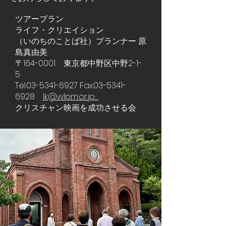
ツアープラン
ライフ・クリエイション
（いのちのことば社）プランナー 原
島真由美
〒164-0001 東京都中野区中野2-1-
5
Tel.03-5341-6927 Fax.03-5341-
6928
lk@wlpm.or.jp
…
クリスチャン映画を成功させる会