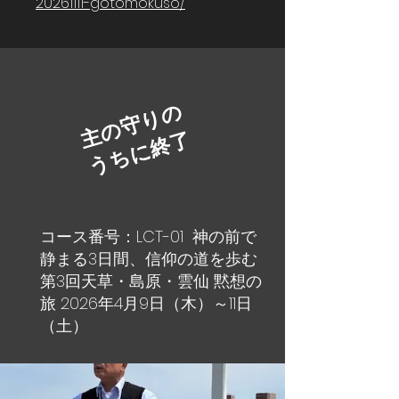
20261111-gotomokuso/
主
の
守
り
の
う
ち
に
終
了
コース番号：LCT-01 神の前で
静まる3日間、信仰の道を歩む
第3回天草・島原・雲仙 黙想の
旅 2026年4月9日（木）～11日
（土）