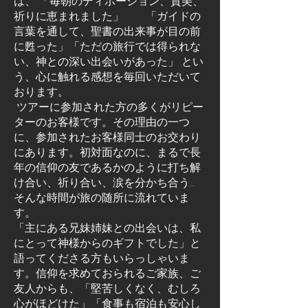
は、 「毎朝のディボーション、賛美、
祈りに恵まれました」 「ガイドの
言葉を通して、聖書の出来事が目の前
に甦った」「ただの旅行では得られな
い、神との深い出会いがあった」 とい
う、心に触れる感想を毎回いただいて
おります。
ツアーに参加された方の多くがリピー
ターのお客様です。その理由の一つ
に、参加されたお客様同士のお交わり
にあります。初対面なのに、まるで長
年の信仰の友であるかのように打ち解
け合い、祈り合い、涙を分かち合う…
そんな時間が旅の随所に流れていま
す。
「主にある兄妹姉妹との出会いは、私
にとって神様からのギフトでした」と
語ってくださる方もいらっしゃいま
す。信仰を求めておられるご家族、ご
友人からも、「堅苦しくなく、むしろ
心がほどけた」「食事も宿泊も安心し