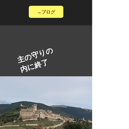
→ブログ
主の守りの
​内に終了