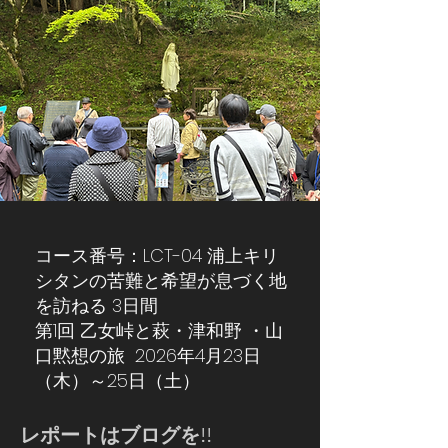
コース番号：LCT-04 浦上キリ
シタンの苦難と希望が息づく地
を訪ねる 3日間
第1回 乙女峠と萩・津和野 ・山
口黙想の旅 2026年4月23日
（木）～25日（土）
​レポートはブログを!!