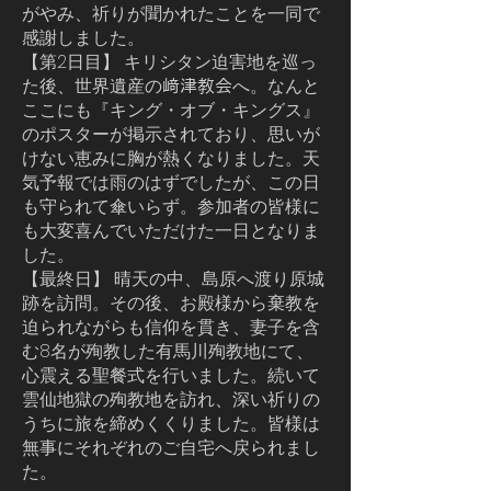
がやみ、祈りが聞かれたことを一同で
感謝しました。
【第2日目】 キリシタン迫害地を巡っ
た後、世界遺産の﨑津教会へ。なんと
ここにも『キング・オブ・キングス』
のポスターが掲示されており、思いが
けない恵みに胸が熱くなりました。天
気予報では雨のはずでしたが、この日
も守られて傘いらず。参加者の皆様に
も大変喜んでいただけた一日となりま
した。
【最終日】 晴天の中、島原へ渡り原城
跡を訪問。その後、お殿様から棄教を
迫られながらも信仰を貫き、妻子を含
む8名が殉教した有馬川殉教地にて、
心震える聖餐式を行いました。続いて
雲仙地獄の殉教地を訪れ、深い祈りの
うちに旅を締めくくりました。皆様は
無事にそれぞれのご自宅へ戻られまし
た。