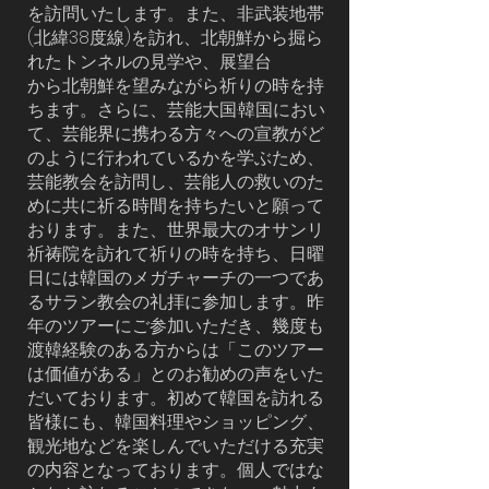
を訪問いたします。また、非武装地帯
(北緯38度線)を訪れ、北朝鮮から掘ら
れたトンネルの見学や、展望台
から北朝鮮を望みながら祈りの時を持
ちます。さらに、芸能大国·韓国におい
て、芸能界に携わる方々への宣教がど
のように行われているかを学ぶため、
芸能教会を訪問し、芸能人の救いのた
めに共に祈る時間を持ちたいと願って
おります。また、世界最大のオサンリ
祈祷院を訪れて祈りの時を持ち、日曜
日には韓国のメガチャーチの一つであ
るサラン教会の礼拝に参加します。昨
年のツアーにご参加いただき、幾度も
渡韓経験のある方からは「このツアー
は価値がある」とのお勧めの声をいた
だいております。初めて韓国を訪れる
皆様にも、韓国料理やショッピング、
観光地などを楽しんでいただける充実
の内容となっております。個人ではな