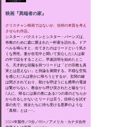
映画『異端者の家』
クリスチャン映画ではないが、信仰の本質を考え
させられ作品。
シスター・パクストンとシスター・バーンズは、
布教のために森に囲まれた一軒家を訪れる。ドア
ベルを鳴らすと、出てきたのはリードという気さ
くな男性。妻が在宅中と聞いて安心した2人は家
の中で話をすることに。早速説明を始めたとこ
ろ、天才的な頭脳を持つリードは「どの宗教も真
実とは思えない」と持論を展開する。不穏な空気
を感じた2人は密かに帰ろうとするが、玄関の鍵
は閉ざされており、助けを呼ぼうにも携帯の電波
は繋がらない。教会から呼び戻されたと嘘をつく
2人に、帰るには家の奥にある2つの扉のどちらか
から出るしかないとリードは言う。信仰心を試す
扉の先で、彼女たちに待ち受ける悪夢のような
「真相」とは——。
​2024年製作／111分／R15+／アメリカ・カナダ合作