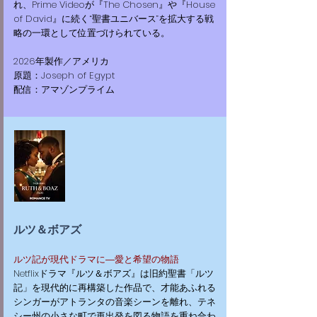
れ、Prime Videoが『The Chosen』や『House
of David』に続く“聖書ユニバース”を拡大する戦
略の一環として位置づけられている。
2026年製作／アメリカ
原題：Joseph of Egypt
配信：アマゾンプライム
ルツ＆ボアズ
ルツ記が現代ドラマに―愛と希望の物語
​Netflixドラマ『ルツ＆ボアズ』は旧約聖書「ルツ
記」を現代的に再構築した作品で、才能あふれる
シンガーがアトランタの音楽シーンを離れ、テネ
シー州の小さな町で再出発を図る物語を重ね合わ