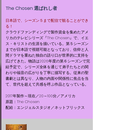
The Chosen 選ばれし者
日本語で、シーズン５まで配信で観ることができ
る！
クラウドファンディングで製作資金を集めたアメ
リカのテレビシリーズ『The Chosen』で、イエ
ス・キリストの生涯を描いている。第５シーズン
までが日本語で視聴可能となっており、信仰と人
間ドラマを重ねた独自の語り口が世界的に支持を
広げてきた。物語は2026年度の第６シーズンで完
結予定で、シリーズ全体を通じて弟子たちとの関
わりや福音の広がりを丁寧に描写する。従来の聖
書劇とは異なり、人物の内面や関係性に焦点を当
て、世代を超えて共感を呼ぶ作品となっている。
2017年製作～現在／20～100分／アメリカ
原題：The Chosen
配給：エンジェルスタジオ／ネットフリックス