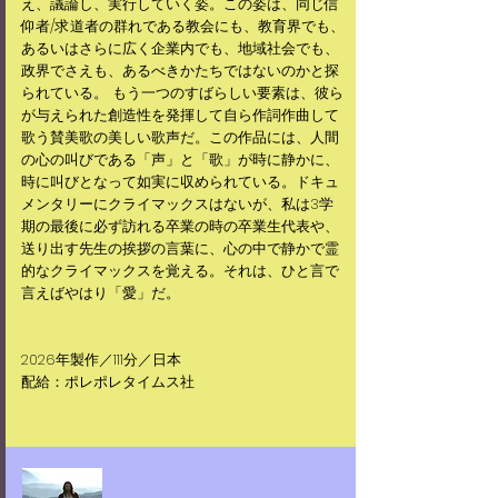
え、議論し、実行していく姿。この姿は、同じ信
仰者/求道者の群れである教会にも、教育界でも、
あるいはさらに広く企業内でも、地域社会でも、
政界でさえも、あるべきかたちではないのかと探
られている。 もう一つのすばらしい要素は、彼ら
が与えられた創造性を発揮して自ら作詞作曲して
歌う賛美歌の美しい歌声だ。この作品には、人間
の心の叫びである「声」と「歌」が時に静かに、
時に叫びとなって如実に収められている。ドキュ
メンタリーにクライマックスはないが、私は3学
期の最後に必ず訪れる卒業の時の卒業生代表や、
送り出す先生の挨拶の言葉に、心の中で静かで霊
的なクライマックスを覚える。それは、ひと言で
言えばやはり「愛」だ。
​​2026年製作／111分／日本
配給：ポレポレタイムス社