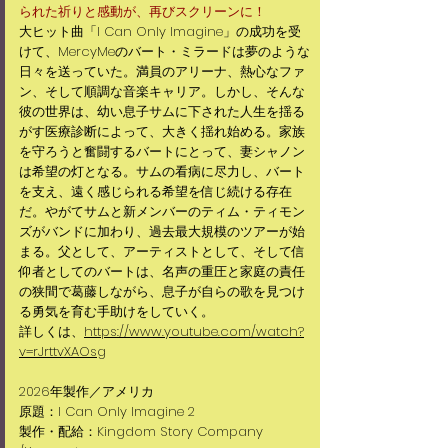
られた祈りと感動が、再びスクリーンに！
大ヒット曲「I Can Only Imagine」の成功を受
けて、MercyMeのバート・ミラードは夢のような
日々を送っていた。満員のアリーナ、熱心なファ
ン、そして順調な音楽キャリア。しかし、そんな
彼の世界は、幼い息子サムに下された人生を揺る
がす医療診断によって、大きく揺れ始める。家族
を守ろうと奮闘するバートにとって、妻シャノン
は希望の灯となる。サムの看病に尽力し、バート
を支え、遠く感じられる希望を信じ続ける存在
だ。やがてサムと新メンバーのティム・ティモン
ズがバンドに加わり、過去最大規模のツアーが始
まる。父として、アーティストとして、そして信
仰者としてのバートは、名声の重圧と家庭の責任
の狭間で葛藤しながら、息子が自らの歌を見つけ
る勇気を育む手助けをしていく。
詳しくは、
https://www.youtube.com/watch?
v=rJrttvXAOsg
2026年製作／アメリカ
原題：I Can Only Imagine 2
製作・配給：Kingdom Story Company