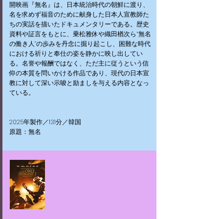
開映画『無名』は、日本統治時代の朝鮮に渡り、
名を求めず福音のために献身した日本人宣教師た
ちの実話を描いたドキュメンタリーである。歴史
資料や証言をもとに、乗松雅休や織田楢次ら“無名
の働き人”の歩みを丹念に掘り起こし、困難な時代
における祈りと奉仕の姿を静かに映し出してい
る。名誉や報酬ではなく、ただ主に従うという信
仰の本質を問いかける作品であり、現代の日本宣
教に対して深い示唆と励ましを与える内容となっ
ている。
​2025年製作／131分／韓国
原題：無名