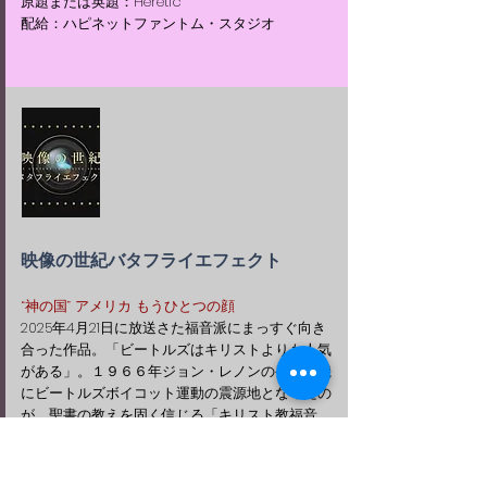
原題または英題：Heretic
配給：ハピネットファントム・スタジオ
映像の世紀バタフライエフェクト
“神の国” アメリカ もうひとつの顔
2025年4月21日に放送さた福音派にまっすぐ向き
合った作品。「ビートルズはキリストよりも人気
がある」。１９６６年ジョン・レノンの発言を機
にビートルズボイコット運動の震源地となったの
が、聖書の教えを固く信じる「キリスト教福音
派」が多く住む南部バイブルベルトだった。人種
差別撤廃、女性解放などに異を唱え、かつては時
代の潮流から取り残された存在と見なされていた