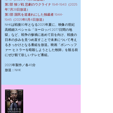
第2部 独ソ戦 悲劇のウクライナ
1941-1943
（2025
年7月28日放送）
第3部 国民を道連れにした独裁者
1944-
1945
（2025年8月4日放送）
NHKは戦後80年となる2025年夏に、映像の世紀
高精細スペシャル「ヨーロッパ 2077日間の地
獄」など、戦争の惨禍に改めて目を向け、戦後の
日本の歩みを見つめ直すことで未来について考え
るきっかけとなる番組を放送。映画「ボンヘッフ
ァー ヒトラーを暗殺しようとした牧師」を観る前
にぜひ観て欲しいテレビ番組。
​2025年製作／各45分
放送：NHK