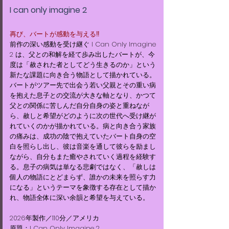
I can only imagine 2
再び、バートが感動を与える‼
​前作の深い感動を受け継ぐ I Can Only Imagine
2 は、父との和解を経て歩み出したバートが、今
度は「赦された者としてどう生きるのか」という
新たな課題に向き合う物語として描かれている。
バートがツアー先で出会う若い父親とその重い病
を抱えた息子との交流が大きな軸となり、かつて
父との関係に苦しんだ自分自身の姿と重ねなが
ら、赦しと希望がどのように次の世代へ受け継が
れていくのかが描かれている。病と向き合う家族
の痛みは、成功の陰で抱えていたバート自身の空
白を照らし出し、彼は音楽を通して彼らを励まし
ながら、自分もまた癒やされていく過程を経験す
る。息子の病気は単なる悲劇ではなく、「赦しは
個人の物語にとどまらず、誰かの未来を照らす力
になる」というテーマを象徴する存在として描か
れ、物語全体に深い余韻と希望を与えている。
​2026年製作／110分／アメリカ
原題：I Can Only Imagine 2