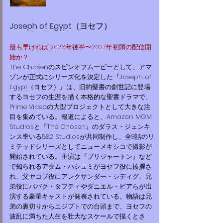
Joseph of Egypt（ヨセフ）
最も早ければ 2026年後半〜2027年初頭の配信開
始か？
​The Chosenのスピンオフムービーとして、アマ
ゾンが正式にシリーズ化を決定した『Joseph of
Egypt（ヨセフ）』は、旧約聖書の創世記に登場
するヨセフの生涯を描く本格的な聖書ドラマで、
Prime Videoの大型プロジェクトとして大きな注
目を集めている。報道によると、Amazon MGM
Studiosと『The Chosen』のダラス・ジェンキ
ンス率いる5&2 Studiosが共同制作し、全8話のリ
ミテッドシリーズとしてニューメキシコで撮影が
開始されている。主演は『ブリジャートン』など
で知られるアダム・ハシュミがヨセフ役に抜擢さ
れ、父ヤコブ役にアレクサンダー・シディグ、兄
弟役にババク・タフティやダニエル・ピアらが出
演する豪華キャストが発表されている。物語は兄
弟の裏切りからエジプトでの台頭まで、ヨセフの
波乱に満ちた人生を壮大なスケールで描くとさ