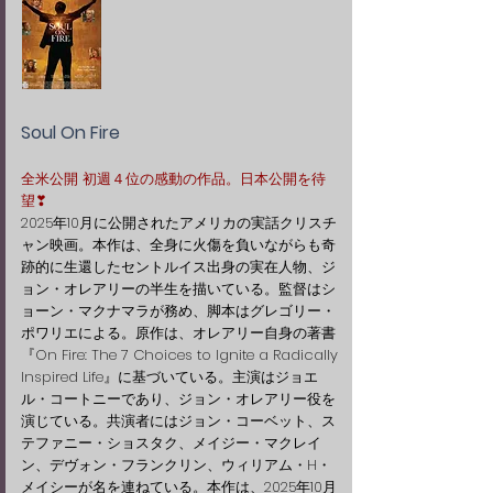
Soul On Fire
全米公開 初週４位の感動の作品。日本公開を待
望❣
2025年10月に公開されたアメリカの実話クリスチ
ャン映画。本作は、全身に火傷を負いながらも奇
跡的に生還したセントルイス出身の実在人物、ジ
ョン・オレアリーの半生を描いている。監督はシ
ョーン・マクナマラが務め、脚本はグレゴリー・
ポワリエによる。原作は、オレアリー自身の著書
『On Fire: The 7 Choices to Ignite a Radically
Inspired Life』に基づいている。主演はジョエ
ル・コートニーであり、ジョン・オレアリー役を
演じている。共演者にはジョン・コーベット、ス
テファニー・ショスタク、メイジー・マクレイ
ン、デヴォン・フランクリン、ウィリアム・H・
メイシーが名を連ねている。本作は、2025年10月