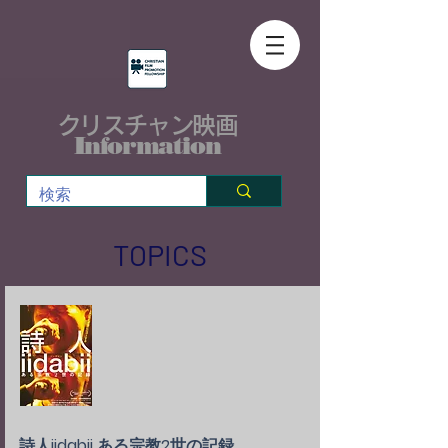
クリスチャン映画
Information
​TOPICS
詩人iidabii ある宗教2世の記録