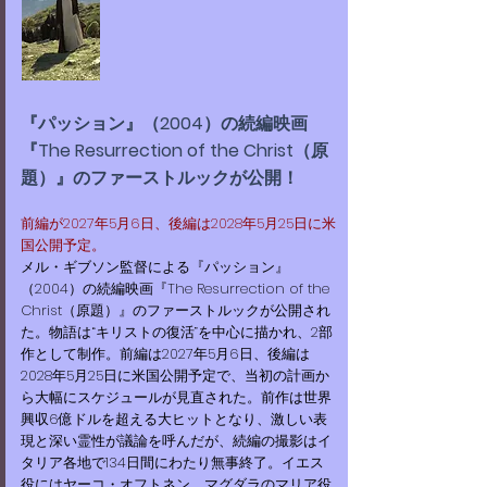
『パッション』（2004）の続編映画
『The Resurrection of the Christ（原
題）』のファーストルックが公開！
前編が2027年5月6日、後編は2028年5月25日に米
国公開予定。
​メル・ギブソン監督による『パッション』
（2004）の続編映画『The Resurrection of the
Christ（原題）』のファーストルックが公開され
た。物語は“キリストの復活”を中心に描かれ、2部
作として制作。前編は2027年5月6日、後編は
2028年5月25日に米国公開予定で、当初の計画か
ら大幅にスケジュールが見直された。前作は世界
興収6億ドルを超える大ヒットとなり、激しい表
現と深い霊性が議論を呼んだが、続編の撮影はイ
タリア各地で134日間にわたり無事終了。イエス
役にはヤーコ・オフトネン、マグダラのマリア役