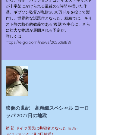
いる。前作「パッション」は、イエス・キリスト
が十字架にかけられる最後の12時間を描いた作
品。ギブソン監督が私財3000万ドルを投じて製
作し、世界的な話題作となった。続編では、キリ
スト教の核心的教義である“復活”を中心に、さら
に壮大な物語が展開される予定だ。
詳しくは、
https://eiga.com/news/20250811/3/
映像の世紀 高精細スペシャル ヨーロ
ッパ 2077日の地獄
第1部 ドイツ国民は共犯者となった
1939-
1940
（2025年7月21日放送）