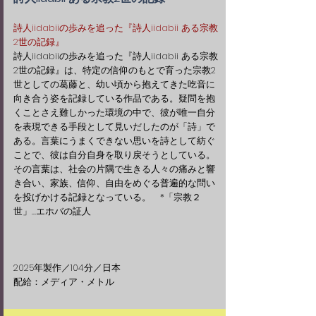
詩人iidabiiの歩みを追った『詩人iidabii ある宗教
2世の記録』
​詩人iidabiiの歩みを追った『詩人iidabii ある宗教
2世の記録』は、特定の信仰のもとで育った宗教2
世としての葛藤と、幼い頃から抱えてきた吃音に
向き合う姿を記録している作品である。疑問を抱
くことさえ難しかった環境の中で、彼が唯一自分
を表現できる手段として見いだしたのが「詩」で
ある。言葉にうまくできない思いを詩として紡ぐ
ことで、彼は自分自身を取り戻そうとしている。
その言葉は、社会の片隅で生きる人々の痛みと響
き合い、家族、信仰、自由をめぐる普遍的な問い
を投げかける記録となっている。 *「宗教２
世」…エホバの証人
​​2025年製作／104分／日本
配給：メディア・メトル