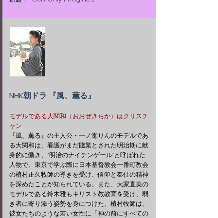
NHK朝ドラ 『風、薫る』
モデルである大関和（おおぜきちか）はクリスチ
ャン
​『風、薫る』の主人公・一ノ瀬りんのモデルであ
る大関和は、看護がまだ賤業とされた明治期に献
身的に働き、“明治のナイチンゲール”と呼ばれた
人物で、東京で学ぶ際に日本基督教会一番町教会
の植村正久牧師の導きを受け、信仰と奉仕の精神
を深めたことが知られている。また、大家直美の
モデルである鈴木雅もキリスト教教育を受け、弱
き者に寄り添う姿勢を身につけた。植村牧師は、
彼女たちのような若い女性に「神の前にすべての