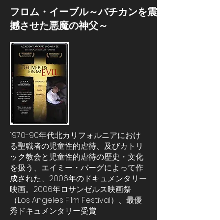
フロム・イーブル～バチカンを震
撼させた悪魔の神父～
1970-90年代北カリフォルニアにおけ
る聖職者の児童性的虐待、及びカトリ
ック教会と児童性的虐待の歴史・文化
を扱う、エイミー・バーグによって作
成された、2006年のドキュメンタリー
映画。2006年ロサンゼルス映画祭
（Los Angeles Film Festival）、最優
秀ドキュメンタリー受賞