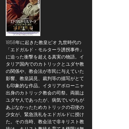
1858年に起きた教皇ピオ 九世時代の
「エドガルド・モルターラ誘拐事件」
に迫った衝撃を超える真実の物語。イ
タリア国内でのカトリックとユダヤ教
の関係や、教会法が市民に与えていた
影響、教皇謁見、裁判等の描写がとて
も印象的な作品。イタリアボローニャ
出身のカトリック教会の司祭。両親は
ユダヤ人であったが、病気でいのちが
あぶなかったためカトリックの召使の
少女が、緊急洗礼をエドガルドに授け
た。その当時、教会法で非キリスト教
徒は、キリスト教徒を育てる権限は無