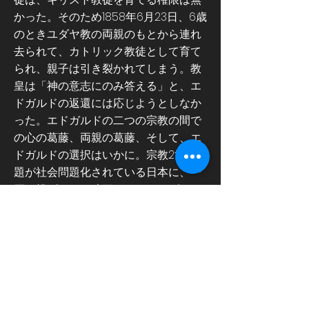
かった。そのため1858年6月23日、6歳
のときユダヤ教の両親のもとから連れ
去られて、カトリック教徒として育て
られ、親子は引き裂かれてしまう。教
皇は「神の意志にのみ答える」と、エ
ドガルドの返還には応じようとしなか
った。エドガルドの二つの宗教の間で
の心の葛藤、両親の葛藤、そして、エ
ドガルドの選択はいかに。宗教2世問
題が社会問題化されている日本に、一
石を投げかける映画。スティーヴン・
スピルバーグが魅了され、映画化に向
けて書籍の原作権を押さえていたこと
でも有名。2024年4月26日日本公開。
イタリアの巨匠マルコ・ベロッキオ監
督作。