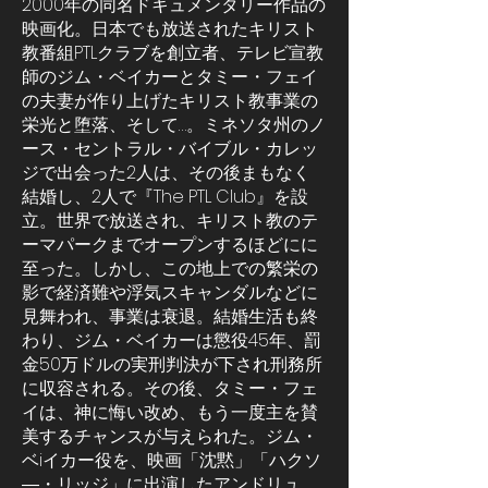
2000年の同名ドキュメンタリー作品の
映画化。日本でも放送されたキリスト
教番組PTLクラブを創立者、テレビ宣教
師のジム・ベイカーとタミー・フェイ
の夫妻が作り上げたキリスト教事業の
栄光と堕落、そして…。ミネソタ州のノ
ース・セントラル・バイブル・カレッ
ジで出会った2人は、その後まもなく
結婚し、2人で『The PTL Club』を設
立。世界で放送され、キリスト教のテ
ーマパークまでオープンするほどにに
至った。しかし、この地上での繁栄の
影で経済難や浮気スキャンダルなどに
見舞われ、事業は衰退。結婚生活も終
わり、
ジム・ベイカーは懲役45年、罰
金50万ドルの実刑判決が下され刑務所
に収容される。その後、タミー・フェ
イは、神に悔い改め、もう一度主を賛
美するチャンスが与えられた。
ジム・
ベiイカー役を、映画「沈黙」「ハクソ
―・リッジ」に出演したアンドリュ