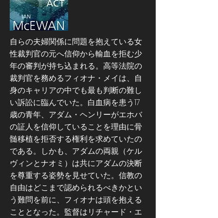
自らの夫婦関係に問題を抱えている女
性裁判官の元へ信仰から輸血を拒む少
年の審判が持ち込まれる。高等法院の
裁判官を務めるフィオナ・メイは、自
身のキャリアの中でも最も判断の難し
い訴訟に臨んでいた。白血病を患う17
歳の青年、アダム・ヘンリーがエホバ
の証人を信仰していることを理由に骨
髄移植を拒否する権利を求めていたの
である。しかも、アダムの両親（ケル
ヴィンとナオミ）は共にアダムの決断
を尊重する姿勢を見せていた。信教の
自由はどこまで認められるべきかとい
う難問を前に、フィオナは頭を抱える
こととなった。監督はリチャード・エ