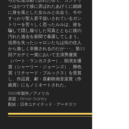
ろが伝道活動で訪れた街で、ガントリ
ーはかつて彼に弄ばれたあげくに娼婦
に身を落とした女ルルと出会う。今や
すっかり聖人君子扱いされているガン
トリーを苦々しく思ったルルは、彼を
騙して隠し撮りした写真とともに彼の
汚れた過去を新聞で暴露してしまう。
信用を失ったシャロンたちは街の住人
から激しく非難されるのだが･･･。第33
回アカデミー賞において主演男優賞
（バート・ランカスター）、助演女優
賞（シャーリー・ジョーンズ）、脚色
賞（リチャード・ブルックス）を受賞
し、作品賞、劇・喜劇映画音楽賞（作
曲賞）にもノミネートされた。
1960年製作／アメリカ
原題：Elmer Gantry
配給：日本ユナイテッド・アーチスツ