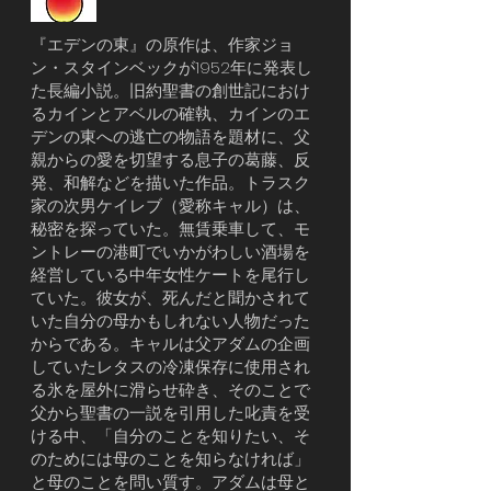
『エデンの東』の原作は、作家ジョ
ン・スタインベックが1952年に発表し
た長編小説。旧約聖書の創世記におけ
るカインとアベルの確執、カインのエ
デンの東への逃亡の物語を題材に、父
親からの愛を切望する息子の葛藤、反
発、和解などを描いた作品。トラスク
家の次男ケイレブ（愛称キャル）は、
秘密を探っていた。無賃乗車して、モ
ントレーの港町でいかがわしい酒場を
経営している中年女性ケートを尾行し
ていた。彼女が、死んだと聞かされて
いた自分の母かもしれない人物だった
からである。キャルは父アダムの企画
していたレタスの冷凍保存に使用され
る氷を屋外に滑らせ砕き、そのことで
父から聖書の一説を引用した叱責を受
ける中、「自分のことを知りたい、そ
のためには母のことを知らなければ」
と母のことを問い質す。アダムは母と