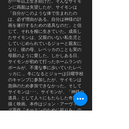
が一年以上生き続けた。そんなサイモ
ンに両親は失望したが、サイモンは
「自分がこのような体で生まれたの
は、必ず理由がある。自分は神様の計
画を遂行するための道具なのだ」と信
じて、それを糧に生きていた。成長し
たサイモンは、父親のいない私生児と
していじめられているジョーと親友に
なり、彼の母、レベッカのことも実の
母親のように愛した。しかしある日、
サイモンが初めて打ったホームランの
ボールが、不運な事に歩いていたレベ
ッカに…。冬になるとジョーは日曜学校
のキャンプに参加したが、サイモンは
急病のため参加できなかった。そして
サイモンは･･･。サイモンが、「神様の
道具」として人々にもたらした奇跡を
描く映画。本作はジョン・アーヴィン
グ原作『オーエンのために祈りを』の
内容の一部を元に制作された。
1998年製作／113分／アメリカ