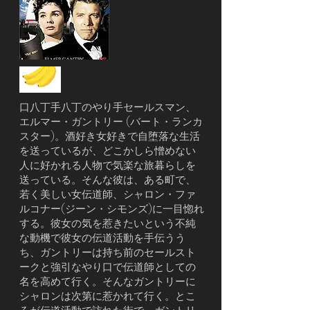
口八丁手八丁のやり手セールスマン、
エルマー・ガントリー (バート・ランカ
スター)。酒好き女好きで自堕落な生活
を送っているが、どこかしら憎めない
人に好かれる人物で気楽な旅暮らしを
送っている。そんな彼は、ある町で、
若く美しい女伝道師、シャロン・ファ
ルコナー(ジーン・シモンズ)に一目惚れ
する。彼女の気を惹きたいという不純
な動機で彼女の伝道活動を手伝うう
ち、ガントリーは持ち前のセールスト
ークと強引なやり口で伝道師としての
名を高めて行く。そんなガントリーに
シャロンは次第に惹かれて行く。とこ