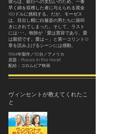
彼らは、銀行への支払いのため、一番
早く綿を収穫した者に与えられる賞金
100ドルに挑戦する。だが、モーゼス
は、目出し帽に白服姿の男たちに袋叩
きにされてしまった。そして、ラスト
には･･･。牧師が「愛は寛容であり、愛
は親切です。愛は～」と第一コリント13
章を読み上げるシーンには感動。
1984年製作／112分／アメリカ
原題：Places in the Heart
配給：コロムビア映画
ヴィンセントが教えてくれたこ
と