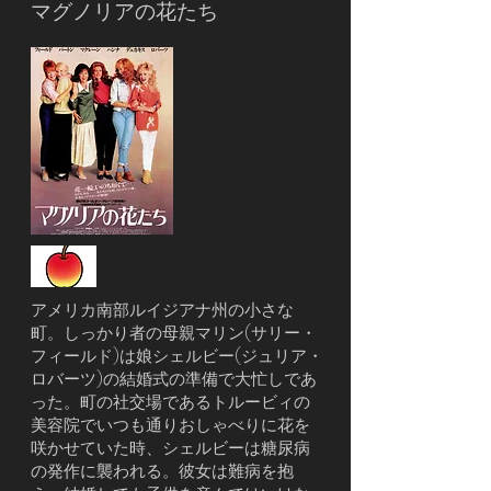
マグノリアの花たち
アメリカ南部ルイジアナ州の小さな
町。しっかり者の母親マリン(サリー・
フィールド)は娘シェルビー(ジュリア・
ロバーツ)の結婚式の準備で大忙しであ
った。町の社交場であるトルービィの
美容院でいつも通りおしゃべりに花を
咲かせていた時、シェルビーは糖尿病
の発作に襲われる。彼女は難病を抱