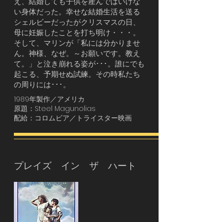
え、結婚しても子供を産んではいけな
い身体だった。幸せな結婚生活を送る
シェルビーだったがクリスマスの日、
母に妊娠したことを打ち明け・・・。
そして、マリンが「私には分かりませ
ん。神様、なぜ。～お願いです。教え
て。」と泣き崩れる姿が･･･。誰にでも
起こる、予期せぬ試練。その時私たち
の周りには･･･。
1989年製作／アメリカ
原題：Steel Magunolias
配給：コロムビア／トライスター映画
プレイズ イン ザ ハート