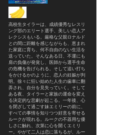
高校生タイラーは、成績優秀なレスリ
ング部のエリート選手、美しい恋人ア
レクシスもいる。厳格な父親ロナルド
との間に距離を感じながらも、恵まれ
た家庭に育ち、何不自由のない生活を
送っていた。そんなある日、不運にも
肩の負傷が発覚し、医師から選手生命
の危機を告げられる。そして追い打ち
をかけるかのように、恋人の妊娠が判
明。徐々に狂い始めた人生の歯車に翻
弄され、自分を見失っていく。そして
ある夜、タイラーと家族の運命を変え
る決定的な悲劇が起こる。一年後、心
を閉ざして過ごす妹エミリーの前に、
すべての事情を知りつつ好意を寄せる
ルークが現れる。ルークの不器用な優
しさに触れ、次第に心を開くエミリ
ー。やがて二人は恋に落ちるが、ルー