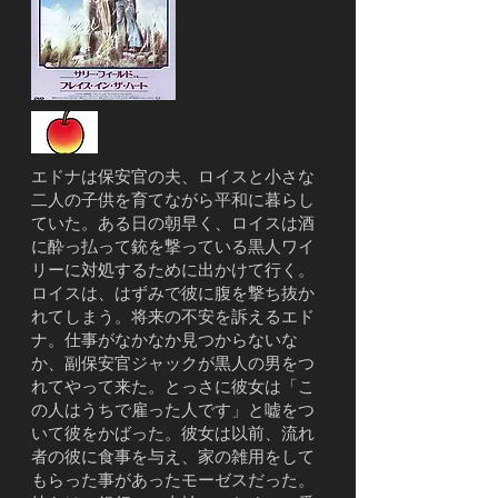
エドナは保安官の夫、ロイスと小さな
二人の子供を育てながら平和に暮らし
ていた。ある日の朝早く、ロイスは酒
に酔っ払って銃を撃っている黒人ワイ
リーに対処するために出かけて行く。
ロイスは、はずみで彼に腹を撃ち抜か
れてしまう。将来の不安を訴えるエド
ナ。仕事がなかなか見つからないな
か、副保安官ジャックが黒人の男をつ
れてやって来た。とっさに彼女は「こ
の人はうちで雇った人です」と嘘をつ
いて彼をかばった。彼女は以前、流れ
者の彼に食事を与え、家の雑用をして
もらった事があったモーゼスだった。