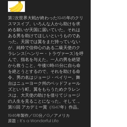
第2次世界大戦が終わった1945年のクリ
スマスイブ。いろんな人から助けを求
める願いが天国に届いていた。それは
ある男を助けてほしいというものであ
った。天国では翼をまだ持っていない
が、純粋で信仰心のある二級天使のク
ラレンス(ヘンリー・トラヴァース)を呼
んで、指名を与えた。一人の男を絶望
から救うこと。午後10時45分に自ら命
を絶とうとするので、それを助ける命
令。男の名はジョージ・ベイリー。舞
台はニューヨーク州のベッドフォール
ズという町。翼をもらうためクラレン
スは、大天使の助けを借りてジョージ
の人生を見ることになった。そして…。
第19回 アカデミー賞（1947年）作品。
1946年製作／130分／G／アメリカ
原題：It's a Wonderful Life