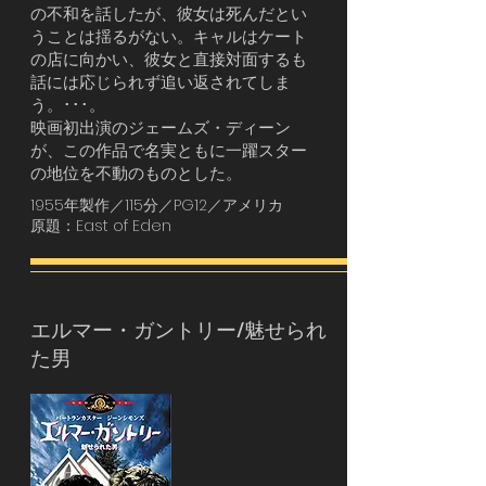
の不和を話したが、彼女は死んだとい
うことは揺るがない。キャルはケート
の店に向かい、彼女と直接対面するも
話には応じられず追い返されてしま
う。･･･。
映画初出演のジェームズ・ディーン
が、この作品で名実ともに一躍スター
の地位を不動のものとした。
1955年製作／115分／PG12／アメリカ
原題：East of Eden
エルマー・ガントリー/魅せられ
た男