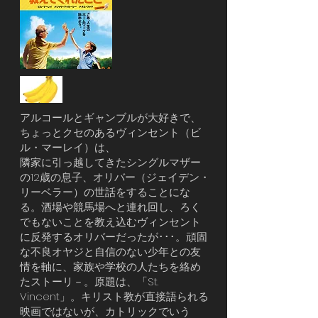
アルコールとギャンブルが大好きで、
ちょっとクセのあるヴィンセント（ビ
ル・マーレイ）は、
隣家に引っ越してきたシングルマザー
の12歳の息子、オリバー（ジェイデン・
リーベラー）の世話をすることにな
る。酒場や競馬場へと連れ回し、ろく
でもないことを教え込むヴィンセント
に反発するオリバーだったが･･･。頑固
な不良オヤジと自信のない少年との友
情を軸に、家族や学校の人たちを絡め
たストーリ－。原題は、「St.
Vincent」。キリスト教が直接語られる
映画ではないが、カトリックでいう