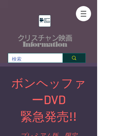
クリスチャン映画
Information
​ボンヘッファ
ーDVD
緊急発売!!
​プレミアム版 限定