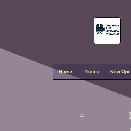
Home
Topics
Now Ope
4