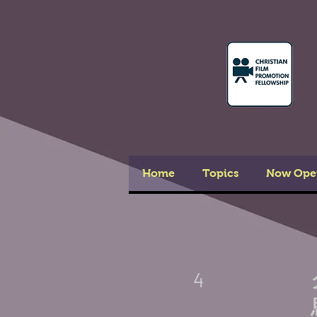
Home
Topics
Now Ope
4