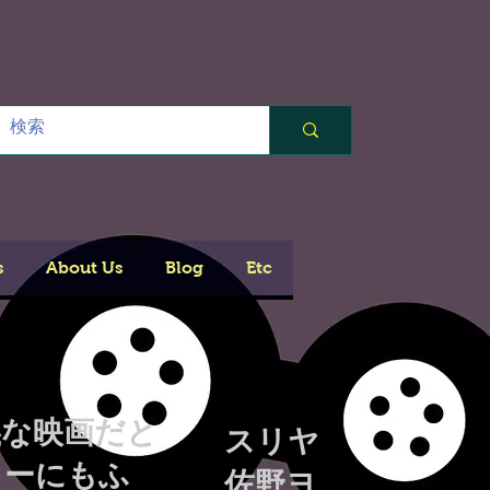
s
About Us
Blog
Etc
義な映画だと
スリヤ
ターにもふ
佐野ヨ