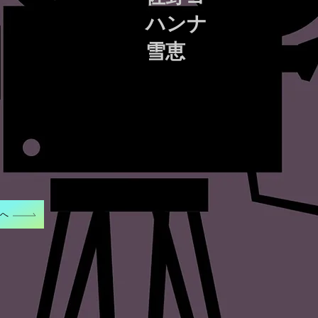
ハンナ
雪恵
Eへ