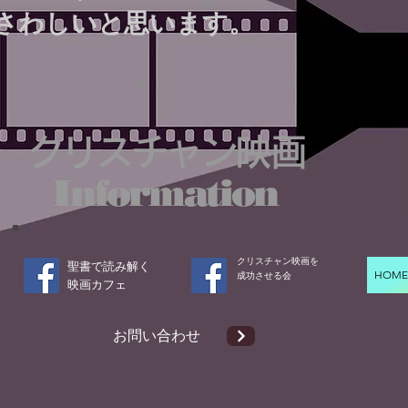
さわしいと思います。
クリスチャン映画
Information
クリスチャン映画を
聖書で読み解く
HOM
成功させる会​
​映画カフェ
​お問い合わせ