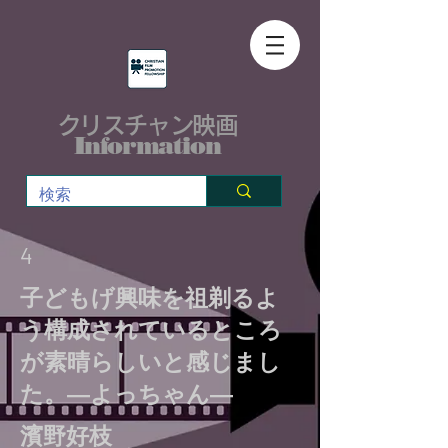
クリスチャン映画
Information
4
子どもげ興味を祖剃るよ
う構成されているところ
が素晴らしいと感じまし
た。―よっちゃん―
濱野好枝