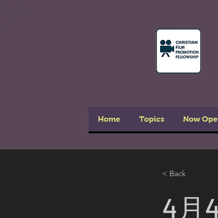
Home
Topics
Now Ope
< Back
4月