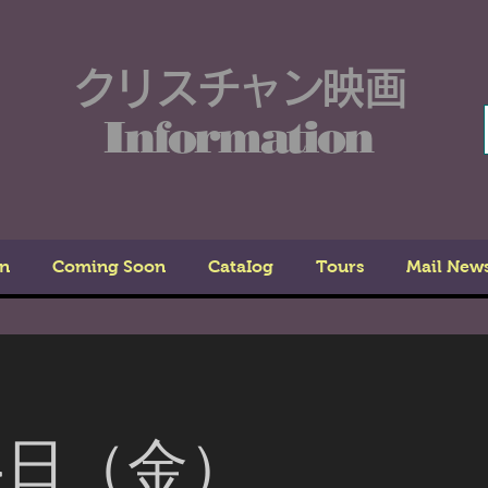
クリスチャン映画
Information
n
Coming Soon
CataIog
Tours
Mail New
4日（金）