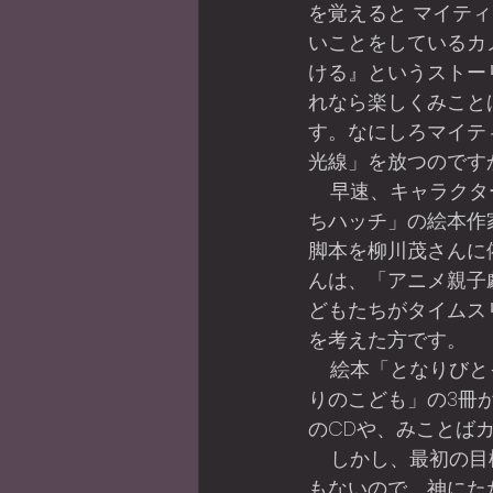
を覚えると マイテ
いことをしているカ
ける』というストー
れなら楽しくみこと
す。なにしろマイテ
光線」を放つのです
    早速、キャラクターデザインを「みつば
ちハッチ」の絵本作
脚本を柳川茂さんに
んは、「アニメ親子
どもたちがタイムス
を考えた方です。
    絵本「となりびとって だあれ？」「イエスさまが うまれたひ」「へんしん！ぼくはひか
りのこども」の3冊が
のCDや、みことば
    しかし、最初の目標だった着ぐるみのショーがなかなか実現できません。何の知識も資金
もないので、神にた