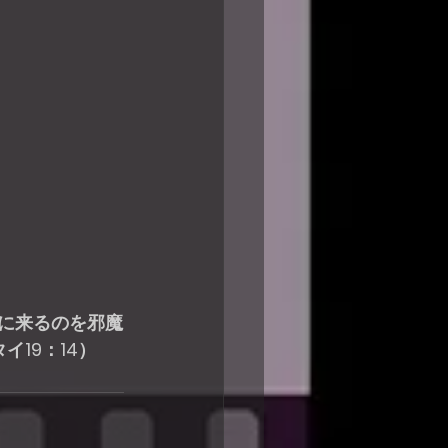
に来るのを邪魔
19：14）