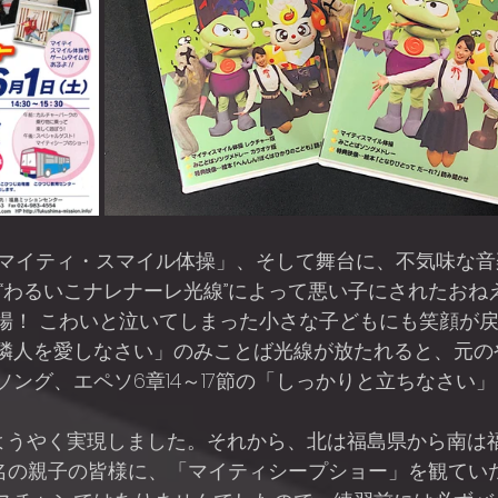
 “わるいこナレナーレ光線”によって悪い子にされたおね
場！ こわいと泣いてしまった小さな子どもにも笑顔が
隣人を愛しなさい」のみことば光線が放たれると、元の
ソング、エペソ6章14～17節の「しっかりと立ちなさい
00名の親子の皆様に、「マイティシープショー」を観て