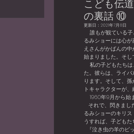
こども伝道
4件の記事
の記事
の裏話 ⑩
）
13件の記事
更新日：
2021年7月8日
    誰もが観ている子ども番組の一つは、「おかあさんといっしょ」です。その中でも、着ぐ
るみショーには心が
えさんがかばんの中
始まりました。そし
    私の子どもたちは、「にこにこぷん」のじゃじゃまる、ぴっころ、ぽろりを観て育ちまし
た。彼らは、ライバ
ります。そして、孫
トキャラクターが、
    1960年
   それで、閃きました。「こういった着ぐ
るみショーのキリス
うすれば、子どもた
  『泣き虫の羊のピップが、「みことば」