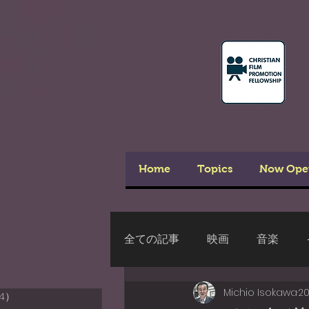
Home
Topics
Now Ope
全ての記事
映画
音楽
Michio Isokawa
2
4）
54件の記事