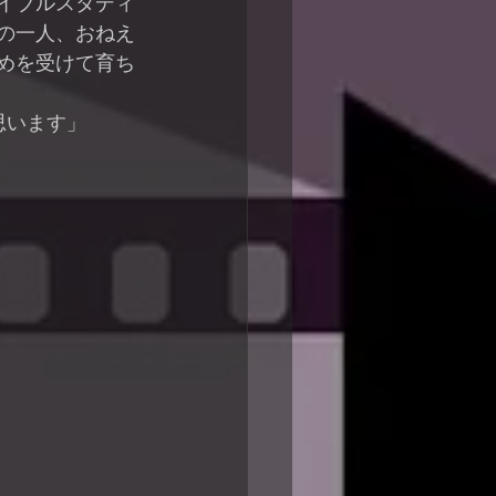
イブルスタディ
の一人、おねえ
めを受けて育ち
思います」