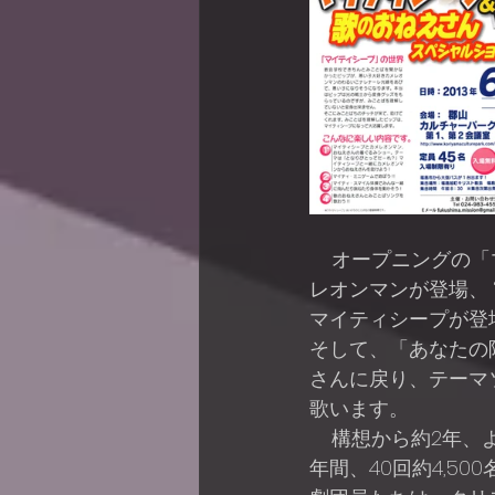
    オープニングの「マイティ・スマイル体操」、そして舞台に、不気味な音楽とともにカメ
レオンマンが登場、
マイティシープが登
そして、「あなたの
さんに戻り、テーマ
歌います。
    構想から約2年、ようやく実現しました。それから、北は福島県から南は福岡県まで、4
年間、40回約4,5