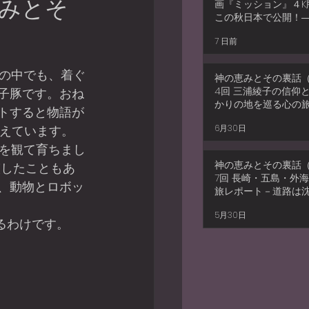
恵みとそ
画『ミッション』４K
この秋日本で公開！
和解の物語――しか
7 日前
だけでは終わらない
神の恵みとその裏話（
4回 三浦綾子の信仰
子豚です。おね
かりの地を巡る心の旅
トすると物語が
ト― 幻の「浦上四番
覚えています。
6月30日
と、北海道の痛みの
た三浦綾子さんの使命
神の恵みとその裏話（
演したこともあ
7回 長崎・五島・外海
、動物とロボッ
旅レポート－道路は
も、信仰は沈まない
5月30日
いるわけです。