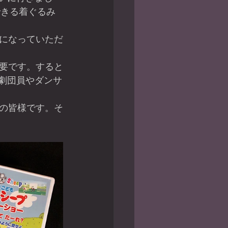
できる着ぐるみ
劇団員やダンサ