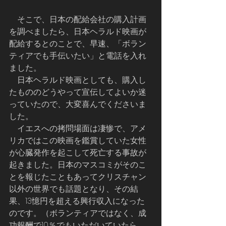
    そこで、日本の配給会社の購入計画
を調べましたら、日本ヘラルド映画が
配給するとのことで、早速、「ボラン
ティアでも手伝いたい」と電話を入れ
ました。 
    日本ヘラルド映画としても、購入し
たもののどうやって宣伝してよいか迷
っていたので、大変喜んでくださいま
した。
    イエスへの拷問場面は凄惨で、アメ
リカではこの映画を鑑賞していた女性
が心臓発作を起こして死亡する事故が
起きました。日本のマスコミがそのこ
とを報じたこともあってクリスチャン
以外の世界でも話題となり、その結
果、13憶円を超える興行収入になった
のです。（ボランティアではなく、成
功報酬で10％でもいただいていたら