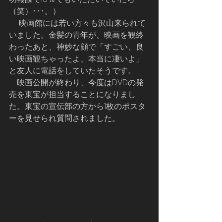
（笑）･･･。）
     映画館には若い方々も沢山来られて
いました。金髪の青年が、映画を観終
わったあと、神妙な顔で「すごい、良
い映画観ちゃったよ、本当に凄いよ」
と友人に電話をしていたそうです。
    映画公開が終わり、今度はDVDの発
売を東宝が担当することになりまし
た。東宝の宣伝部の方から1枚のポスタ
ーを見せられ質問されました。