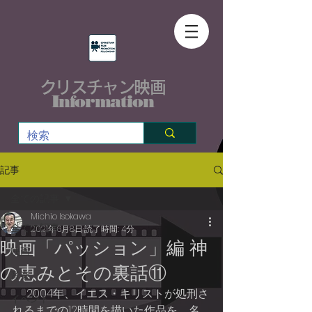
クリスチャン映画
Information
記事
全ての記事
Michio Isokawa
全ての記事
2021年6月8日
読了時間: 4分
映画「パッション」編 神
映画
の恵みとその裏話⑪
音楽
     2004年、イエス・キリストが処刑さ
イベント
れるまでの12時間を描いた作品を、名