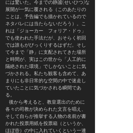
には驚いた。今までの静謐(せいひつ)な
展開が一気に覆される（このあたりの
ことは、予告編でも描かれているので
ネタバレには当たらないだろう）。こ
れは「ジョーカー　フォリア・ドゥ」
でも使われた手法だが、おそらく初回
では誰もがびっくりするはずだ。そし
て今まで「静」に支配されてきた場所
と時間が、実はこの世から「人工的に
隔絶された環境」でしかないことに気
づかされる。私たち観客も含めて、あ
まりにも非日常的な空間の中で迷走し
ていたことに気づかされる瞬間であ
る。
   後から考えると、教皇選出のために
各々の司教が決められた文言を唱え、
そして自らが推挙する人物の名前が書
かれた投票用紙を投票箱（というか、
ほぼ壺）の中に入れていくという一連