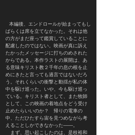
   本編後、エンドロールが始まってもし
ばらくは席を立てなかった。それは他
の方がまだ座って鑑賞していることに
配慮したのではない。映画が真に訴え
たかったメッセージに打ちのめされた
からである。本作ラストの展開は、あ
る意味キリスト教２千年の息の根を止
めにきたと言っても過言ではないだろ
う。それくらいの衝撃と動揺が私の体
中を駆け巡った。いや、今も駆け巡っ
ている。キリスト者として、また牧師
として、この映画の着地点をどう受け
止めたらいいのか？　帰りの電車の
中、ただひたすら宙を見つめながら考
えることしかできなかった――。
　まず、思い起こしたのは、是枝裕和