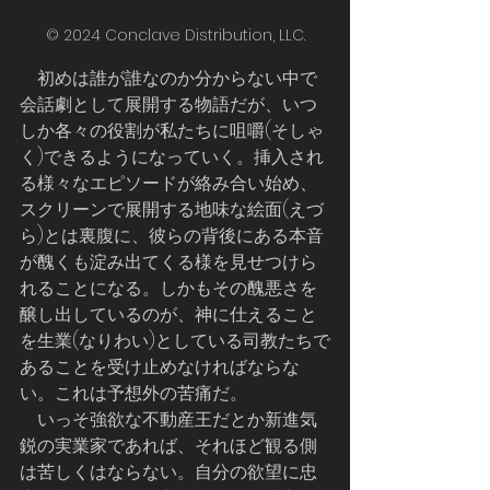
© 2024 Conclave Distribution, LLC.
    初めは誰が誰なのか分からない中で
会話劇として展開する物語だが、いつ
しか各々の役割が私たちに咀嚼(そしゃ
く)できるようになっていく。挿入され
る様々なエピソードが絡み合い始め、
スクリーンで展開する地味な絵面(えづ
ら)とは裏腹に、彼らの背後にある本音
が醜くも淀み出てくる様を見せつけら
れることになる。しかもその醜悪さを
醸し出しているのが、神に仕えること
を生業(なりわい)としている司教たちで
あることを受け止めなければならな
い。これは予想外の苦痛だ。  
    いっそ強欲な不動産王だとか新進気
鋭の実業家であれば、それほど観る側
は苦しくはならない。自分の欲望に忠