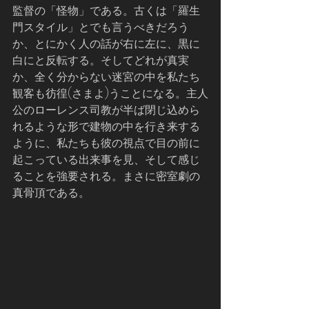
監督の「怪物」である。古くは「羅生
門スタイル」とでも言うべきだろう
か、とにかく人の話が右に左に、黒に
白にと反転する。そしてどれが真実
か、全く分からない迷宮の中を私たち
観客も彷徨(さまよ)うことになる。主人
公のローレンス司教が半ば閉じ込めら
れるような形で建物の中を行き来する
ように、私たちも彼の視点で目の前に
起こっている出来事を見、そして感じ
ることを強要される。まさに密室劇の
真骨頂である。 