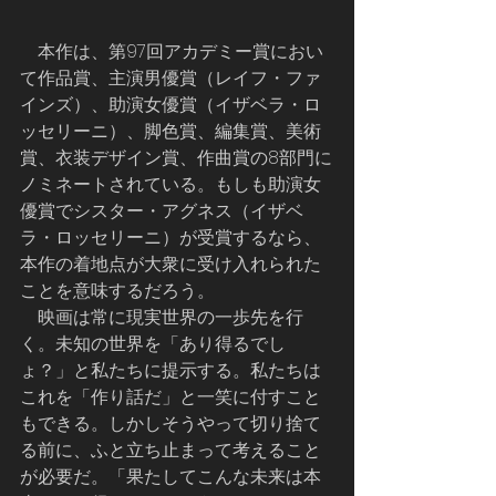
　本作は、第97回アカデミー賞におい
て作品賞、主演男優賞（レイフ・ファ
インズ）、助演女優賞（イザベラ・ロ
ッセリーニ）、脚色賞、編集賞、美術
賞、衣装デザイン賞、作曲賞の8部門に
ノミネートされている。もしも助演女
優賞でシスター・アグネス（イザベ
ラ・ロッセリーニ）が受賞するなら、
本作の着地点が大衆に受け入れられた
ことを意味するだろう。
    映画は常に現実世界の一歩先を行
く。未知の世界を「あり得るでし
ょ？」と私たちに提示する。私たちは
これを「作り話だ」と一笑に付すこと
もできる。しかしそうやって切り捨て
る前に、ふと立ち止まって考えること
が必要だ。「果たしてこんな未来は本