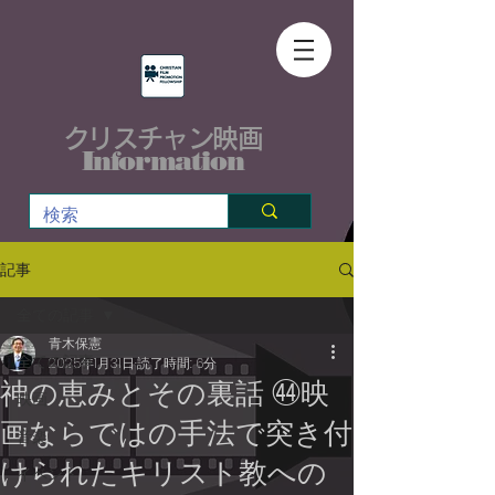
クリスチャン映画
Information
記事
全ての記事
青木保憲
全ての記事
2025年1月31日
読了時間: 6分
神の恵みとその裏話 ㊹映
映画
画ならではの手法で突き付
音楽
けられたキリスト教への
イベント