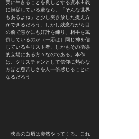
実に生きることを良しとする資本主義
に隷従している輩なら、「そんな世界
もあるよね」と少し突き放した捉え方
ができるだろう。しかし残念ながら目
の前で愚かにも奸計を練り、相手を罵
倒しているのが（一応は）同じ神を信
じているキリスト者、しかもその指導
的立場にある方々なのである。本作
は、クリスチャンとして信仰に熱心な
方ほど息苦しさを人一倍感じることに
なるだろう。
　映画の白眉は突然やってくる。これ