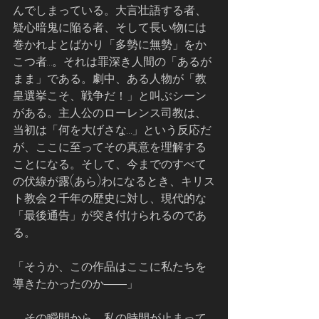
んでしまっている。大言壮語する者、
疑心暗鬼に陥る者、そして長い物には
巻かれよとばかり「多勢に無勢」をか
こつ者…。それは罪深き人間の「あるが
まま」である。劇中、ある人物が「教
皇選挙こそ、戦争だ！」と叫ぶシーン
がある。主人公のローレンス司教は、
当初は「何を大げさな…」という反応だ
が、ここに至ってその真意を理解する
ことになる。そして、今までのすべて
の伏線が露(あら)わになるとき、キリス
ト教会２千年の歴史に対し、現代的な
「最後通告」が突き付けられるのであ
る。
「そうか、この作品はここに私たちを
導きたかったのか――」   
    その瞬間から、私の時間が止まって