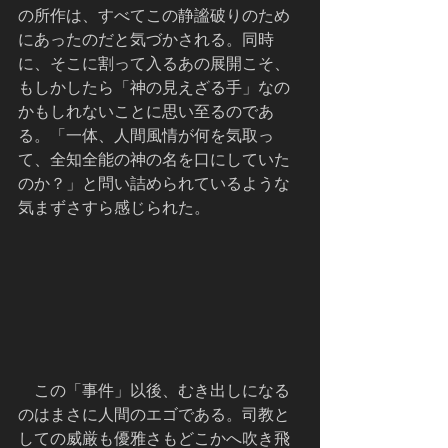
の所作は、すべてこの静謐破りのため
にあったのだと気づかされる。同時
に、そこに割って入るあの展開こそ、
もしかしたら「神の見えざる手」なの
かもしれないことに思い至るのであ
る。「一体、人間風情が何を気取っ
て、全知全能の神の名を口にしていた
のか？」と問い詰められているような
気まずさすら感じられた。
    この「事件」以後、むき出しになる
のはまさに人間のエゴである。司教と
しての威厳も優雅さもどこかへ吹き飛