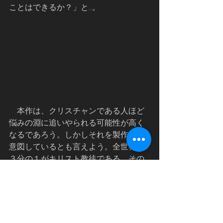
ことはできるか？」と…。
    本作は、クリスチャンである人ほど
悩みの淵に追いやられる可能性が高く
なるであろう。しかしそれを製作者は
意図しているとも言えよう。全世界の
３分の１がキリスト教徒である。その
ことを踏まえるなら、少なくとも二十
数億人の鑑賞者はこの作品を無視する
ことはできないはずである。
　あなたがキリスト者を自任している
なら、ぜひ３月20日に劇場に足を運ん