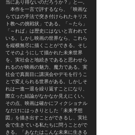
当にあり得ないのだろうか？」と―。
    本作を一言で評するなら、「映画な
らではの手法で突き付けられたキリス
ト教への挑戦状」である。「～たら」
「～れば」は歴史にはないと言われて
いる。しかし映画の世界なら、これら
を縦横無尽に描くことができる。そし
てそのようにして描かれた未来世界
を、実社会と地続きであると思わせら
れるのが映画の魅力、魔力である。実
社会で真面目に講演会やデモを行うこ
とで変えられる世界がある。しかしそ
れは一進一退を繰り返すことになり、
際立った結論がなかなか見えにくい。
その点、映画は確かにフィクショナル
なだけにはっきりとした「未来予想
図」を描き出すことができるし、実社
会で生きている私たちに問うことがで
きる。「あなたはこんな未来に生きる