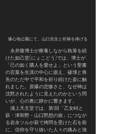
爆心地公園にて、山口先生と祈祷を捧げる
    永井隆博士が療養しながら執筆を続
けた如己堂(にょこどう)では、博士が
「己の如く隣人を愛せよ」という聖書
の言葉を生涯の中心に据え、破壊と喪
失のただ中で平和を祈り続けた姿に触
れました。原爆の悲惨さと、なぜ神は
沈黙されたように見えたのかという問
いが、心の奥に静かに響きます。
    浦上天主堂では、第1回「乙女峠と
萩・津和野・山口黙想の旅」につなが
る岩永ツルが萩で拷問を受けた石を前
に、信仰を守り抜いた人々の痛みと強