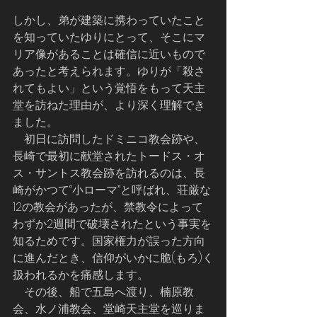
しかし、弟が建築に携わっていたこと
を知っていたゆりにとって、そこにマ
リア像があることは確信に近いもので
あったと考えられます。ゆりが「殺さ
れてもよい」という覚悟をもって天主
堂を訪ねた理由が、より深く理解でき
ました。
    初日に訪問したドミニコ教会跡や、
長崎で最初に献堂されたトードス・オ
ス・サントス教会跡を訪れるのは、長
崎がかつて“小ローマ”と呼ばれ、荘厳な
12の教会があったが、禁教令によって
わずか2週間で破壊されたという事実を
知るためです。国家権力が誤った方向
に進んだとき、信仰がいかに脆(もろ)く
扱われるかを痛感します。
    その後、船で五島へ渡り、楠原教
会、水ノ浦教会、堂崎天主堂を巡りま