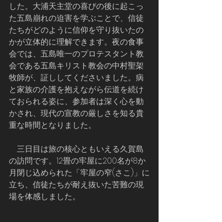
した。大浦天主堂の喜びの後に起こっ
た五島崩れの迫害を学ぶことで、信徒
たちがどのように信仰を守り抜いたの
かが立体的に理解できます。夜の食事
会では、五島唯一のプロテスタント教
会である五島キリスト教会の中村聖架
牧師が、証ししてくださいました。病
と家族の介護を抱えながら伝道を続け
ておられる姿に、参加者は深く心を動
かされ、現代の宣教の厳しさを知る貴
重な時間となりました。
    三日目は旅の核心ともいえる久賀島
の訪問です。12畳の牢屋に200名が8か
月閉じ込められた「牢屋の窄(さこ)」に
立ち、信徒たちが耐え抜いた苦難の現
場を体感しました。     