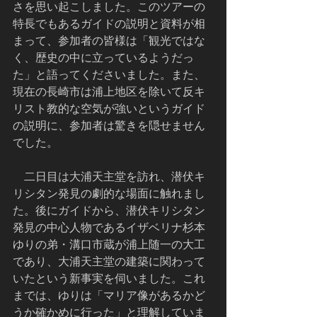
さを思い起こしました。このツアーの
特長でもあるガイドの説明と資料が相
まって、参加者の皆様は「観光ではな
く、歴史の中に立っているようだっ
た」と語ってくださいました。また、
現在の長崎市は浦上地区を除いて反キ
リスト教的な空気が強いというガイド
の説明に、参加者は驚きを隠せません
でした。
    二日目は大浦天主堂を訪れ、潜伏キ
リシタン発見の劇的な場面に触れまし
た。後にガイドから、潜伏キリシタン
発見の中心人物であるイザベリナ杉本
ゆりの弟・溝口市蔵が浦上随一の大工
であり、大浦天主堂の建築に関わって
いたという新事実を伺いました。これ
までは、ゆりは「マリア像があるかど
うか確かめに行った」と理解していま