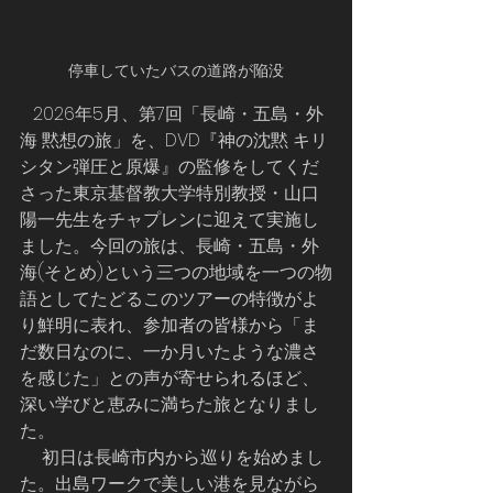
停車していたバスの道路が陥没
   2026年5月、第7回「長崎・五島・外
海 黙想の旅」を、DVD『神の沈黙 キリ
シタン弾圧と原爆』の監修をしてくだ
さった東京基督教大学特別教授・山口
陽一先生をチャプレンに迎えて実施し
ました。今回の旅は、長崎・五島・外
海(そとめ)という三つの地域を一つの物
語としてたどるこのツアーの特徴がよ
り鮮明に表れ、参加者の皆様から「ま
だ数日なのに、一か月いたような濃さ
を感じた」との声が寄せられるほど、
深い学びと恵みに満ちた旅となりまし
た。
     初日は長崎市内から巡りを始めまし
た。出島ワークで美しい港を見ながら