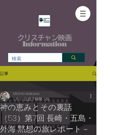
クリスチャン映画
Information
記事
全ての記事
Michio Isokawa
全ての記事
5月30日
読了時間: 5分
神の恵みとその裏話
映画
（53）第7回 長崎・五島・
音楽
外海 黙想の旅レポート－
イベント