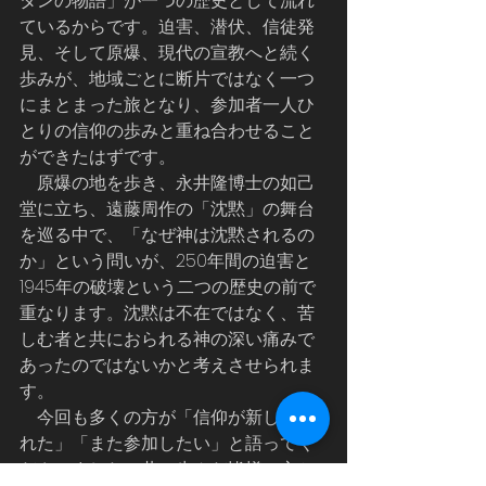
タンの物語」が一つの歴史として流れ
ているからです。迫害、潜伏、信徒発
見、そして原爆、現代の宣教へと続く
歩みが、地域ごとに断片ではなく一つ
にまとまった旅となり、参加者一人ひ
とりの信仰の歩みと重ね合わせること
ができたはずです。
    原爆の地を歩き、永井隆博士の如己
堂に立ち、遠藤周作の「沈黙」の舞台
を巡る中で、「なぜ神は沈黙されるの
か」という問いが、250年間の迫害と
1945年の破壊という二つの歴史の前で
重なります。沈黙は不在ではなく、苦
しむ者と共におられる神の深い痛みで
あったのではないかと考えさせられま
す。
    今回も多くの方が「信仰が新しくさ
れた」「また参加したい」と語ってく
ださいました。共に歩んだ皆様に心か