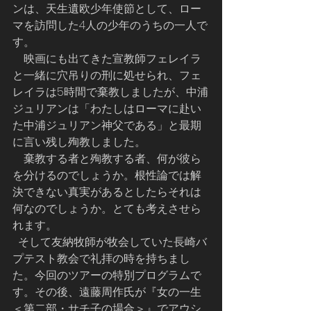
ンは、天生遺欧少年使節として、ロー
マを訪問した4人の少年のうちの一人で
す。
　映画にも出てきた宣教師フェレイラ
と一緒に穴吊りの刑に処せられ、フェ
レイラは5時間で棄教しましたが、中浦
ジュリアンは「わたしはローマに赴い
た中浦ジュリアン神父である」と最期
に言い残し殉教しました。
    棄教する者と殉教する者、何が彼ら
を分けるのでしょうか。根性論では解
決できない真実があるとしたらそれは
何なのでしょうか。とても考えさせら
れます。
  そして友納牧師が牧会していた長崎バ
プテスト教会で礼拝の時を持ちまし
た。今回のツアーの特別プログラムで
す。その後、遠藤周作氏が『女の一生
＜第二部・サチ子の場合＞』でアウシ