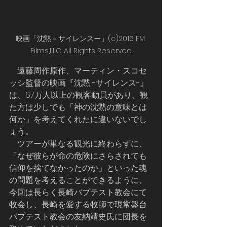
映画「沈黙－サイレンスー」(c)2016 FM 
Films,LLC. All Rights Reserved
    遠藤周作原作、マーティン・スコセ
ッシ監督の映画『沈黙 -サイレンス-』
は、67万人以上の観客動員があり、観
た方は少しでも「神の沈黙の意味とは
何か」を考えてくれたに違いないでし
ょう。 　
    ツアーが単なる観光に終わらずに、
「なぜ彼らが命の危険にさらされても
信仰を捨てなかったのか」といった魂
の問題を考えることができるように、
今回は長らく長崎バプテスト教会にて
牧会し、長崎を愛する牧師で現常盤台
バプテスト教会の友納靖史氏に団長を