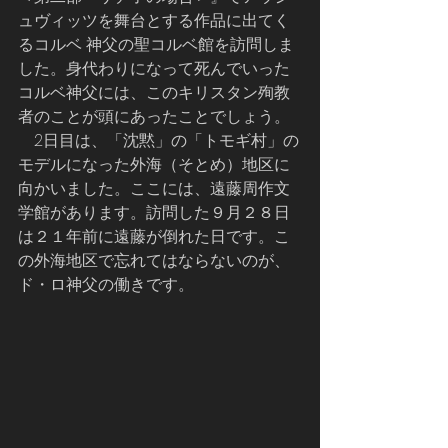
ュヴィッツを舞台とする作品に出てく
るコルベ 神父の聖コルベ館を訪問しま
した。身代わりになって死んでいった
コルベ神父には、このキリスタン殉教
者のことが頭にあったことでしょう。
　2日目は、「沈黙」の「トモギ村」の
モデルになった外海（そとめ）地区に
向かいました。ここには、遠藤周作文
学館があります。訪問した９月２８日
は２１年前に遠藤が倒れた日です。こ
の外海地区で忘れてはならないのが、
ド・ロ神父の働きです。