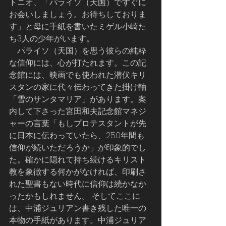
トニオ、「パライソ（天国）ですぐに
お会いしましょう。お待ちしておりま
す」と母に手紙を書いたミゲル小崎た
ち3人の少年がいます。
    パライソ（天国）を思う彼らの純粋
な信仰には、心が打たれます。この記
念館には、映画でも使われた潜伏キリ
スタンの家に代々伝わってきた掛け軸
「雪のサンタマリア」があります。案
内して下さった宮田和夫記念館マネジ
ャーの言葉「もしプロテスタントが先
に日本に伝わっていたら、250年間も
信仰が続いただろうか」が印象的でし
た。確かに隠れて持ち続けるキリスト
教を象徴する何かがなければ、印刷さ
れた聖書もない時代に信仰は続かなか
ったかもしれません。 そしてここに
は、中浦ジュリアン書き残した唯一の
本物の手紙があります。中浦ジュリア