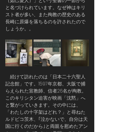
（如己愛人）」という聖書の一節から
と名づけられています。なぜ神はキリ
スト者が多い、また殉教の歴史のある
長崎に原爆を落ちるのを許されたので
しょうか。。
    続けて訪れたのは「日本二十六聖人
記念館」です。1597年京都、大阪で捕
らえられた宣教師、信者26名が殉教。
このキリシタン迫害が映画「沈黙」へ
と繋がっていきます。その中には、
「わたしの十字架はどれ？」と尋ねた
ルドビコ茨木、｢泣かないで、自分は天
国に行くのだから｣と両親を慰めたアン