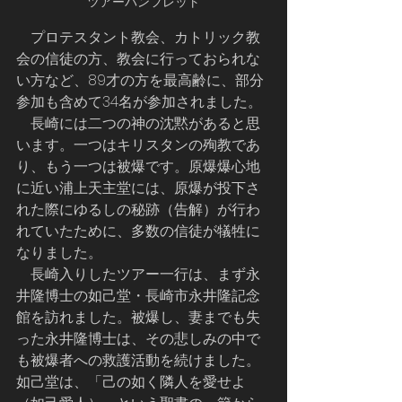
ツアーパンフレット
    プロテスタント教会、カトリック教
会の信徒の方、教会に行っておられな
い方など、89才の方を最高齢に、部分
参加も含めて34名が参加されました。
　長崎には二つの神の沈黙があると思
います。一つはキリスタンの殉教であ
り、もう一つは被爆です。原爆爆心地
に近い浦上天主堂には、原爆が投下さ
れた際にゆるしの秘跡（告解）が行わ
れていたために、多数の信徒が犠牲に
なりました。
    長崎入りしたツアー一行は、まず永
井隆博士の如己堂・長崎市永井隆記念
館を訪れました。被爆し、妻までも失
った永井隆博士は、その悲しみの中で
も被爆者への救護活動を続けました。
如己堂は、「己の如く隣人を愛せよ