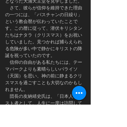
となった大浦天主堂を見学しました。
    さて、彼らが信仰を維持できた理由
の一つには、「バスチャンの日繰り」
という教会暦が伝わっていたことで
す。この暦に従って、潜伏キリシタン
たちはナタラ（クリスマス）をお祝い
していました。見つかれば捕らえられ
る危険が多い中で静かにキリストの降
誕を祝っていたのです。
    信仰の自由がある私たちには、テー
マパークよりも素晴らしいパライソ
（天国）を思い、神の前に静まるクリ
スマスを過ごすことも大切なのかもし
れません。
    団長の友納靖史氏は、「日本人キリ
スト者として、人生に一度は訪問して
欲しい。ここは一人、一人が神様から
語られる場所ですから」と感想を述べ
ました。