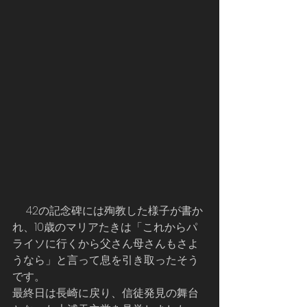
     42の記念碑には殉教した様子が書か
れ、10歳のマリアたきは「これからパ
ライソに行くから父さん母さんもさよ
うなら」と言って息を引き取ったそう
です。
最終日は長崎に戻り、信徒発見の舞台