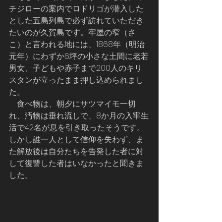
チジローの案内でロドリゴが潜入した
とした五島列島で必ず訪れていただき
たいのが久賀島です。牢屋の窄（さ
こ）と言われる地には、1868年（明治
元年）にわずか6坪の小さな土間に老若
男女、子どもや赤子まで200人のキリ
スタンが立ったまま押し込められまし
た。
    食べ物は、朝夕にサツマイモ一切
れ、汚物は垂れ流しで、8か月の入牢生
活で42名が息を引き取ったそうです。
しかし誰一人として信仰を失わず、ま
た解放後は自分たちを告発した者に対
して復讐した者はいなかったと聞きま
した。