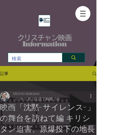
クリスチャン映画
Information
記事
全ての記事
Michio Isokawa
全ての記事
2021年12月21日
読了時間: 5分
映画「沈黙-サイレンス-」
映画
の舞台を訪ねて編 キリシ
音楽
タン迫害、原爆投下の地長
イベント