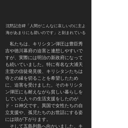
沈黙記念碑「人間がこんなに哀しいのに主よ
海があまりにも碧いのです」と刻まれている
    私たちは、キリシタン弾圧は豊臣秀
吉や徳川幕府の迫害と連想しやすいで
すが、実際には明治の新政府になって
も続いていました。特に有名な大浦天
主堂の信徒発見後、キリシタンたちは
寺との縁を切ることを希望したため
に、迫害を受けました。そのキリシタ
ン弾圧にも耐えながら貧しい暮らしを
していた人々の生活支援をしたのが
ド・ロ神父です。異国で女性たちの自
立支援や、孤児たちのお世話にする姿
には頭が下がります。
    そして五島列島へ向かいました。キ