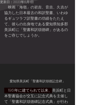
更新日：
2023年6月1日
    映画「海嶺」の岩吉、音吉、久吉が
協力した日本最古の和訳聖書、いわゆ
るギュツラフ訳聖書の功績をたたえ
て、彼らの出身地である愛知県知多郡
美浜町に「聖書和訳頌徳碑」があるの
をご存じでしょうか。
愛知県美浜町「聖書和訳頌徳記念碑」
　1961年に建てられて以来、
美浜町と日
本聖書協会が交互に記念式典を主催し
て「聖書和訳頌徳碑記念式典」が行わ