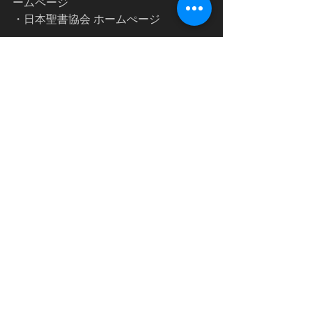
ームページ
・日本聖書協会 ホームぺージ
＃海嶺
＃ギュツラフ
＃三浦綾子
＃音吉
＃「聖書和訳頌徳碑」
＃遣欧使節団
映画