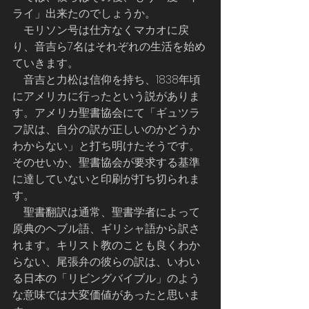
ライ」出来たのでしょうか。
    モリソン号は仕方なくマカオに戻
り、音吉ら7名はそれぞれの生活を始め
ていきます。
    音吉と力松は信仰を持ち、1838年頃
にアメリカに行ったという説がありま
す。アメリカ聖書協会にて「ギュツラ
フ訳は、自分の訳が正しいのかどうか
わからない」と打ち明けたそうです。
そのせいか、聖書協会が要求する基準
に達していないと印刷が打ち切られま
す。
    聖書翻訳は通常、聖書学者によって
原典のヘブル語、ギリシャ語から訳さ
れます。キリスト教のことも良くわか
らない、尾張弁の彼らの訳は、いわい
る日本の「リビングバイブル」のよう
な意味では大変価値があったと思いま