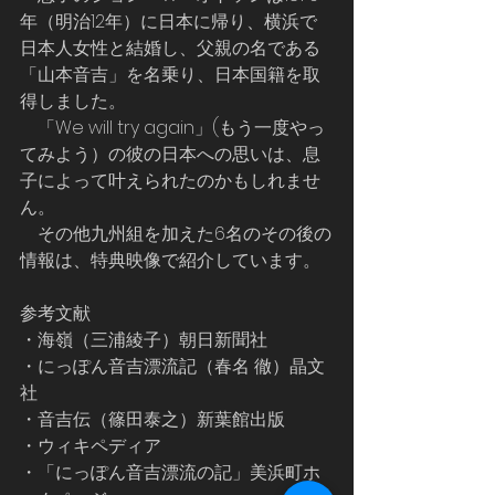
年（明治12年）に日本に帰り、横浜で
日本人女性と結婚し、父親の名である
「山本音吉」を名乗り、日本国籍を取
得しました。
    「We will try again」(もう一度やっ
てみよう）の彼の日本への思いは、息
子によって叶えられたのかもしれませ
ん。
    その他九州組を加えた6名のその後の
情報は、特典映像で紹介しています。
参考文献
・海嶺（三浦綾子）朝日新聞社
・にっぽん音吉漂流記（春名 徹）晶文
社
・音吉伝（篠田泰之）新葉館出版
・ウィキペディア
・「にっぽん音吉漂流の記」美浜町ホ