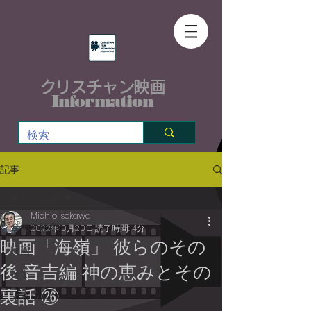
クリスチャン映画
Information
記事
全ての記事
Michio Isokawa
全ての記事
2022年10月20日
読了時間: 4分
映画「海嶺」 彼らのその
映画
後 音吉編 神の恵みとその
音楽
裏話 ㉖
イベント