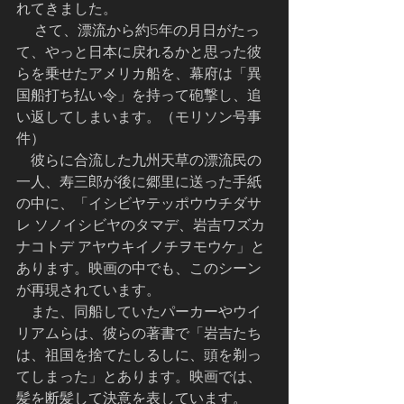
れてきました。
     さて、漂流から約5年の月日がたっ
て、やっと日本に戻れるかと思った彼
らを乗せたアメリカ船を、幕府は「異
国船打ち払い令」を持って砲撃し、追
い返してしまいます。（モリソン号事
件）
　彼らに合流した九州天草の漂流民の
一人、寿三郎が後に郷里に送った手紙
の中に、「イシビヤテッポウウチダサ
レ ソノイシビヤのタマデ、岩吉ワズカ
ナコトデ アヤウキイノチヲモウケ」と
あります。映画の中でも、このシーン
が再現されています。
　また、同船していたパーカーやウイ
リアムらは、彼らの著書で「岩吉たち
は、祖国を捨てたしるしに、頭を剃っ
てしまった」とあります。映画では、
髪を断髪して決意を表しています。