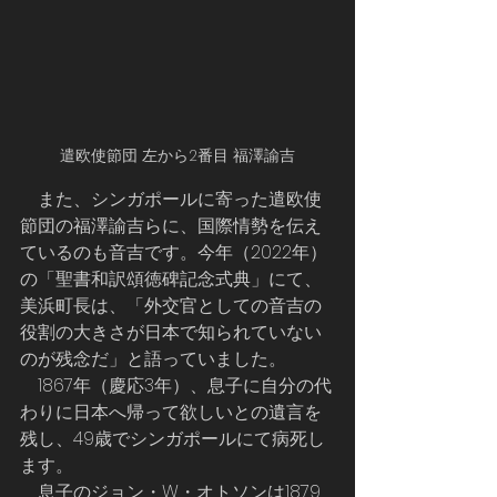
遣欧使節団 左から2番目 福澤諭吉
    また、シンガポールに寄った遣欧使
節団の福澤諭吉らに、国際情勢を伝え
ているのも音吉です。今年（2022年）
の「聖書和訳頌徳碑記念式典」にて、
美浜町長は、「外交官としての音吉の
役割の大きさが日本で知られていない
のが残念だ」と語っていました。
　1867年（慶応3年）、息子に自分の代
わりに日本へ帰って欲しいとの遺言を
残し、49歳でシンガポールにて病死し
ます。
    息子のジョン・W・オトソンは1879