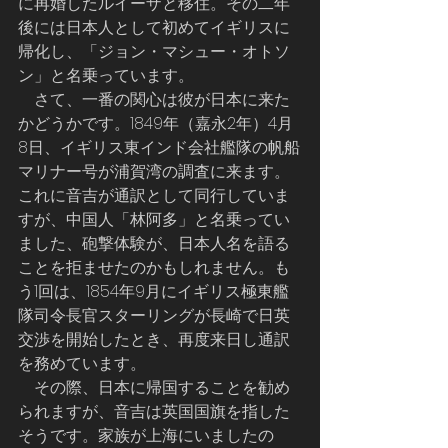
に再婚したルイーザと移住。その二年
後には日本人として初めてイギリスに
帰化し、「ジョン・マシュー・オトソ
ン」と名乗っています。
    さて、一番の関心は彼が日本に来た
かどうかです。1849年（嘉永2年）4月
8日、イギリス東インド会社艦隊の帆船
マリナー号が浦賀湾の調査に来ます。
これに音吉が通訳として同行していま
すが、中国人「林阿多」と名乗ってい
ました、砲撃体験が、日本人名を語る
ことを拒ませたのかもしれません。も
う1回は、1854年9月にイギリス極東艦
隊司令長官スターリングが長崎で日英
交渉を開始したとき、再度来日し通訳
を務めています。
    その際、日本に帰国することを勧め
られますが、音吉は英国国旗を指した
そうです。家族が上海にいましたの