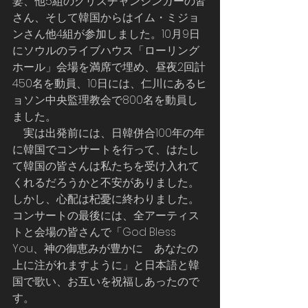
妻、他5組のクリスチャンシンガーの皆
さん、そして韓国からはイム・ミジョ
ンさん他4組が参加しました。10月9日
にソウルのライブハウス「ローリング
ホール」会場を満席で埋め、昼夜2回計
450名を動員、10日には、仁川にあるヒ
ョソン中央監理教会で800名を動員し
ました。
    実は出発前には、日韓併合100年の年
に韓国でコンサートを行って、はたし
て韓国の皆さんは私たちを受け入れて
くれるだろうかと不安がありました。
しかし、心配は杞憂に終わりました。
コンサートの最後には、全アーティス
トと会場の皆さんで「God Bless 
You、神の御恵みが豊かに　あなたの
上に注がれますように」と日本語と韓
国で歌い、お互いを祝福しあったので
す。