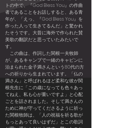
トの中で、『God Bless You』の作曲
者であることをお話しすると、ある青
年が、「えっ、『God Bless You』を
作った人って生きてるんだ」と驚かれ
たそうです。大昔に海外で作られた賛
美歌の翻訳だと思っていたみたいで
す。
    この曲は、作詞した関根一夫牧師
が、あるキャンプで一緒のキャビンに
泊まられた金子満さんという80代の方
への祈りから生まれています。「仏の
満さん」と呼ばれるほど柔和な彼が関
根先生に「この歳になっても色々あっ
てねえ、私も心が重いですよ」と心配
ごとを話されました。そして満さんの
ために神が守ってくださるように祈っ
た関根牧師は、「人の祝福を祈る歌が
もっとあって良いはずだ」とこの歌詞