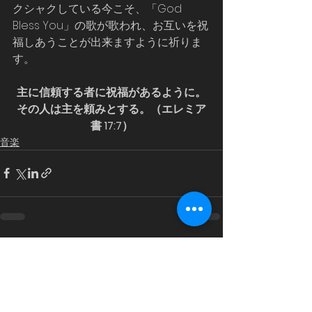
クシャクしている今こそ、「God 
Bless You」の歌が歌われ、お互いを祝
福しあうことが出来ますように祈りま
す。
主に信頼する者に祝福があるように。
その人は主を頼みとする。（エレミア
書 17:7）
音楽
すべて表示
最新記事