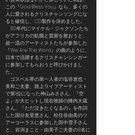
この『God Bless You』なら、多くの
人に愛されるクリスチャンソングにな
ると確信し、CD製作を決めました。
    80年代にマイケル・ジャクソンたち
がアフリカの飢餓と貧困を救おうと、
超一流のアーティストたちが参加した
『We Are The Word』の曲のように、
日本で活躍するクリスチャンシンガー
に参加してもらおうと呼びかけまし
た。
    ゴスペル界の第一人者の塩谷達也・
美和ご夫妻、路上ライブアーティスト
で第1位になった神山みささん、『空
よ』が大ヒットし現在牧師の陣内大蔵
さん、『ただ泣きたくなるの』を作詞
した国分友里恵さん、松任谷由美のツ
アーコーラスに参加した田中雪子さん
と、岩渕まこと・由美子ご夫妻の8名に