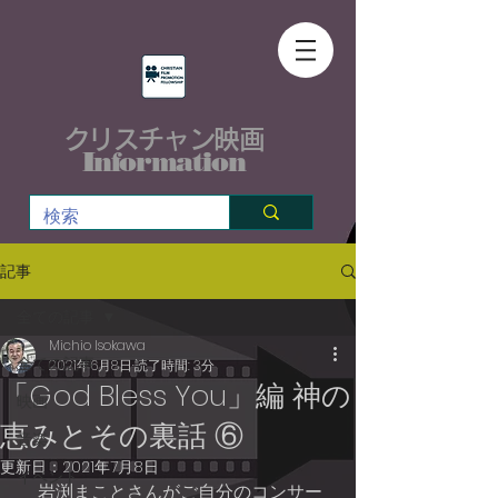
クリスチャン映画
Information
記事
全ての記事
Michio Isokawa
全ての記事
2021年6月8日
読了時間: 3分
「God Bless You」編 神の
映画
恵みとその裏話 ⑥
音楽
更新日：
2021年7月8日
イベント
    岩渕まことさんがご自分のコンサー