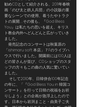
勧めCDとして紹介される、2011年春映
画「のび太と鉄人兵団」の小説版の重
要なシーンでの使用、着うたやトラク
トの展開……その後も、『God Bless 
You』は私たちの思いを超え、キリス
ト教会内外へどんどんと広がっていき
ました。
    発売記念のコンサートは秋葉原の
「ishimaru soft 本店」７Fのライブハ
ウスで行いました。開園前には100人ほ
どの皆さんが並び、CDショップのスタ
ッフの方々もこの曲の人気に驚いてい
ました。
　 そして2010年、日韓併合100年記念
の年に、「『God Bless You in 韓国コ
ンサート』を行って日韓の祝福をお祈
りしよう」との企画が急浮上したので
す。日本から岩渕まこと・由美子ご夫